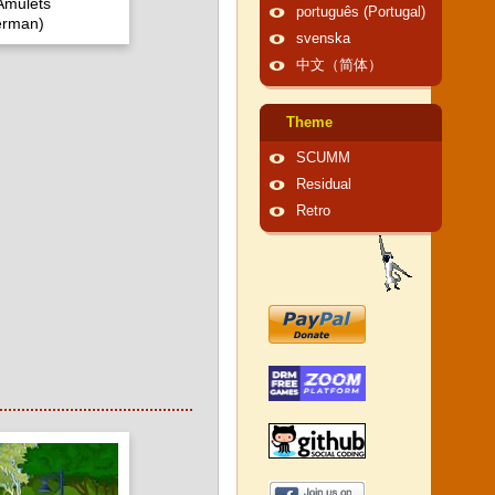
Amulets
português (Portugal)
erman)
svenska
中文（简体）
Theme
SCUMM
Residual
Retro