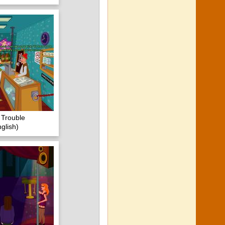
 Trouble
glish)