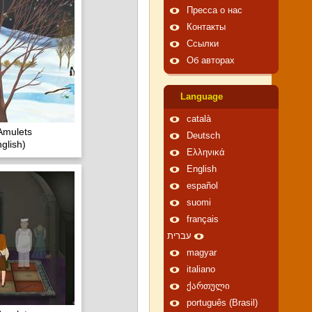
Пресса о нас
Контакты
Ссылки
Об авторах
Language
català
Amulets
Deutsch
glish)
Ελληνικά
English
español
suomi
français
עברית
magyar
italiano
ქართული
português (Brasil)