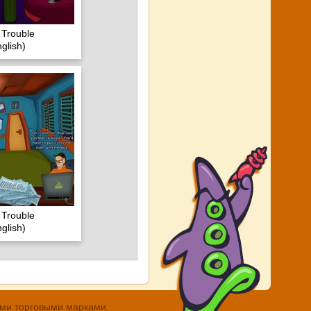
 Trouble
glish)
 Trouble
glish)
ными торговыми марками