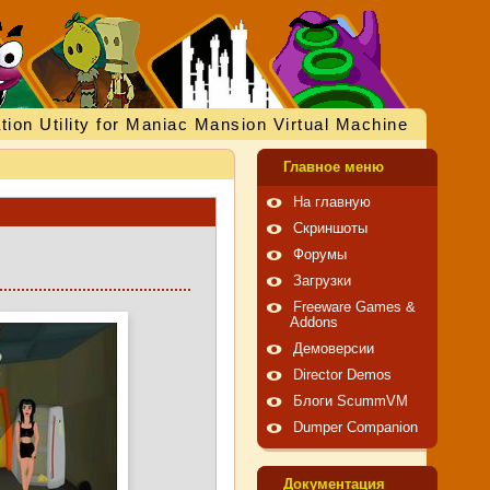
tion Utility for Maniac Mansion Virtual Machine
Главное меню
На главную
Скриншоты
Форумы
Загрузки
Freeware Games &
Addons
Демоверсии
Director Demos
Блоги ScummVM
Dumper Companion
Документация