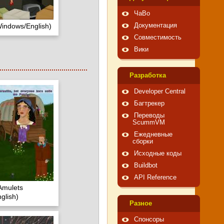
ЧаВо
indows/English)
Документация
Совместимость
Вики
Pазработка
Developer Central
Багтрекер
Переводы
ScummVM
Ежедневные
сборки
Исходные коды
Buildbot
API Reference
Amulets
glish)
Pазное
Спонсоры