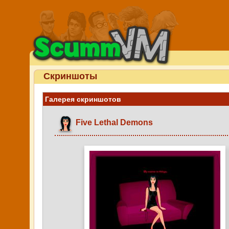
Скриншоты
Галерея скриншотов
Five Lethal Demons