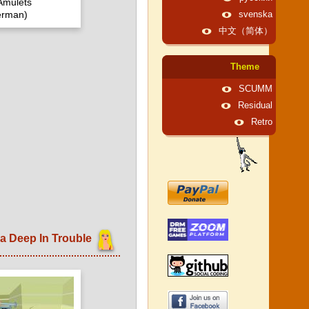
Amulets
erman)
svenska
中文（简体）
Theme
SCUMM
Residual
Retro
Helga Deep In Trouble