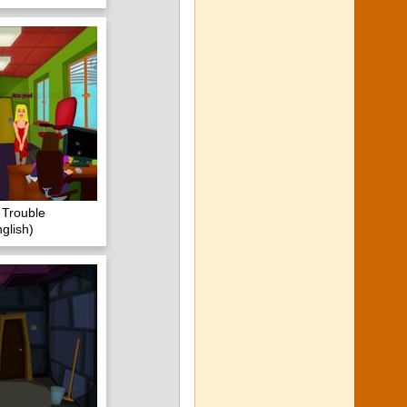
 Trouble
glish)