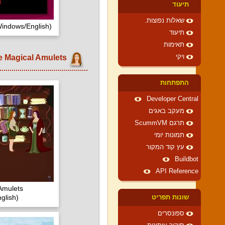
תיעוד
שאלות נפוצות.
indows/English)
תיעוד
תאימות
Five Magical Amulets
ויקי
התפתחות
Developer Central
מעקב באגים
תרגם ScummVM
תמונות יומי
עץ קוד המקור
Buildbot
API Reference
Amulets
glish)
שונות תפריט
ספונסרים