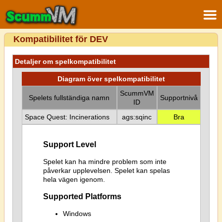
Kompatibilitet för DEV
Detaljer om spelkompatibilitet
Diagram över spelkompatibilitet
ScummVM
Spelets fullständiga namn
Supportnivå
ID
Space Quest: Incinerations
ags:sqinc
Bra
Support Level
Spelet kan ha mindre problem som inte
påverkar upplevelsen. Spelet kan spelas
hela vägen igenom.
Supported Platforms
Windows