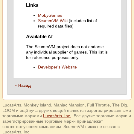
Links
MobyGames
ScummVM Wiki
(includes list of
required data files)
Available At
The ScummVM project does not endorse
any individual supplier of games. This list is
for reference purposes only.
Developer's Website
« Назад
LucasArts, Monkey Island, Maniac Mansion, Full Throttle, The Dig,
LOOM и ещё куча других вещей являются зарегистрированными
торговыми марками
LucasArts, Inc.
. Все другие торговые марки и
зарегистрированные торговые марки принадлежат
соответствующим компаниям. ScummVM никак не связан с
LucasArts, Inc.