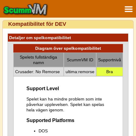
Kompatibilitet för DEV
Detaljer om spelkompatibilitet
Diagram över spelkompatibilitet
Spelets fullständiga
ScummVM ID
Supportnivå
namn
Crusader: No Remorse
ultima:remorse
Bra
Support Level
Spelet kan ha mindre problem som inte
påverkar upplevelsen. Spelet kan spelas
hela vägen igenom.
Supported Platforms
DOS