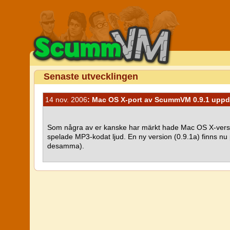
Senaste utvecklingen
14 nov. 2006
: Mac OS X-port av ScummVM 0.9.1 uppd
Som några av er kanske har märkt hade Mac OS X-vers
spelade MP3-kodat ljud. En ny version (0.9.1a) finns nu
desamma).