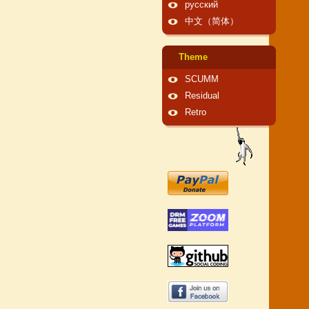
русский
中文（简体）
Theme
SCUMM
Residual
Retro