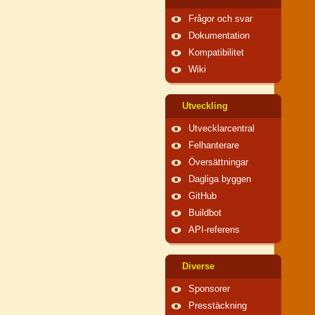
Frågor och svar
Dokumentation
Kompatibilitet
Wiki
Utveckling
Utvecklarcentral
Felhanterare
Översättningar
Dagliga byggen
GitHub
Buildbot
API-referens
Diverse
Sponsorer
Presstäckning