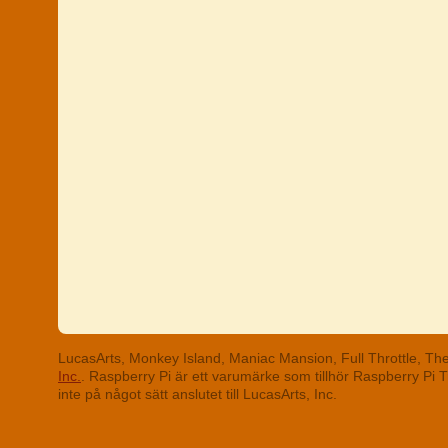
LucasArts, Monkey Island, Maniac Mansion, Full Throttle, T
Inc.
. Raspberry Pi är ett varumärke som tillhör Raspberry Pi
inte på något sätt anslutet till LucasArts, Inc.