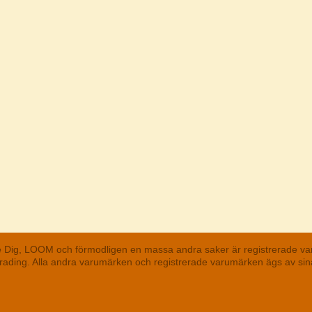
he Dig, LOOM och förmodligen en massa andra saker är registrerade va
 Trading. Alla andra varumärken och registrerade varumärken ägs av s