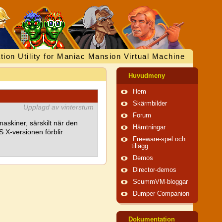
tion Utility for Maniac Mansion Virtual Machine
Huvudmeny
Hem
Skärmbilder
Upplagd av vinterstum
Forum
kiner, särskilt när den
Hämtningar
S X-versionen förblir
Freeware-spel och
tillägg
Demos
Director-demos
ScummVM-bloggar
Dumper Companion
Dokumentation