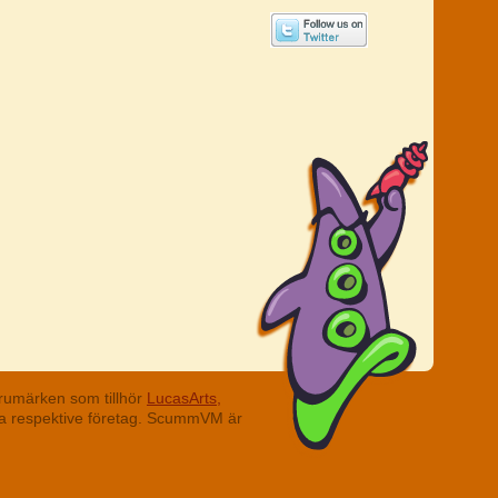
rumärken som tillhör
LucasArts,
ina respektive företag. ScummVM är