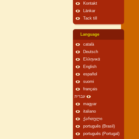
Kontakt
Länkar
Tack till
Language
català
Deutsch
Ελληνικά
English
español
suomi
français
עברית
magyar
italiano
ქართული
português (Brasil)
português (Portugal)