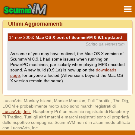
Ultimi Aggiornamenti
14 nov 2006
: Mac OS X port of ScummVM 0.9.1 updated
Scritto da vinterstum
As some of you may have noticed, the Mac OS X version of
ScummVM 0.9.1 had some issues when running on
PowerPC machines, particularly when playing MP3 encoded
sound. A new build (0.9.1a) is now up on the
downloads
page
, for anyone affected (All versions beyond the Mac OS
X version remain the same).
LucasArts, Monkey Island, Maniac Mansion, Full Throttle, The Dig,
LOOM e probabilmente molto altro sono marchi registrati di
LucasArts, Inc.
. Raspberry Pi è un marchio registrato di Raspberry
Pi Trading. Tutti gli altri marchi e marchi registrati sono di proprietà
delle rispettive compagnie. ScummVM non è in alcun modo affiliato
con LucasArts, Inc.