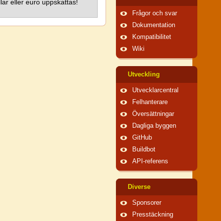
lar eller euro uppskattas!
Frågor och svar
Dokumentation
Kompatibilitet
Wiki
Utveckling
Utvecklarcentral
Felhanterare
Översättningar
Dagliga byggen
GitHub
Buildbot
API-referens
Diverse
Sponsorer
Presstäckning