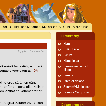
tion Utility for Maniac Mansion Virtual Machine
Huvudmeny
Hem
Skärmbilder
Upplagd av ender
Forum
Hämtningar
t enkelt fantastisk, och tack
Freeware-spel och
tillägg
 senaste versionen av
IDA -
Demos
Director-demos
spelmotorer, så än en gång
ar för att tacka alla. Kolla in
ScummVM-bloggar
r som lämnat en kommentar är
Dumper Companion
om du gillar ScummVM. Vi kan
Dokumentation