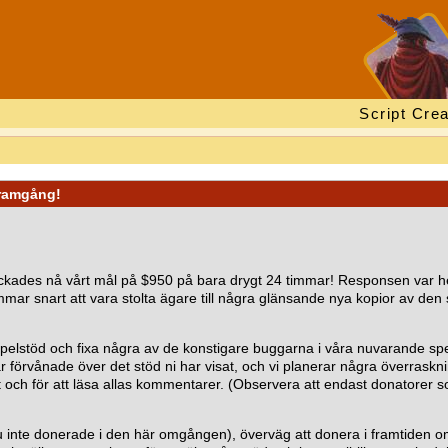
Script Crea
framgång!
 lyckades nå vårt mål på $950 på bara drygt 24 timmar! Responsen var hel
ar snart att vara stolta ägare till några glänsande nya kopior av den
nytt spelstöd och fixa några av de konstigare buggarna i våra nuvarande 
 förvånade över det stöd ni har visat, och vi planerar några överraskning
tt och för att läsa allas kommentarer. (Observera att endast donatore
u inte donerade i den här omgången), överväg att donera i framtiden 