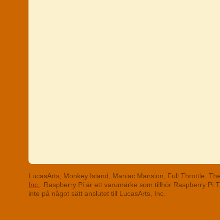
LucasArts, Monkey Island, Maniac Mansion, Full Throttle, T
Inc.
. Raspberry Pi är ett varumärke som tillhör Raspberry Pi
inte på något sätt anslutet till LucasArts, Inc.