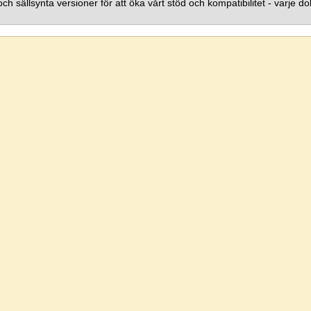
 sällsynta versioner för att öka vårt stöd och kompatibilitet - varje dol