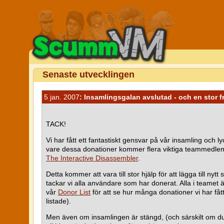
Senaste utvecklingen
5 jan. 2007
: Insamlingsgalan avslutad - och en stor 
TACK!
Vi har fått ett fantastiskt gensvar på vår insamling och
vare dessa donationer kommer flera viktiga teammedlemm
The Interactive Disassembler
.
Detta kommer att vara till stor hjälp för att lägga till 
tackar vi alla användare som har donerat. Alla i teamet är
vår
Donor List
för att se hur många donationer vi har få
listade).
Men även om insamlingen är stängd, (och särskilt om d