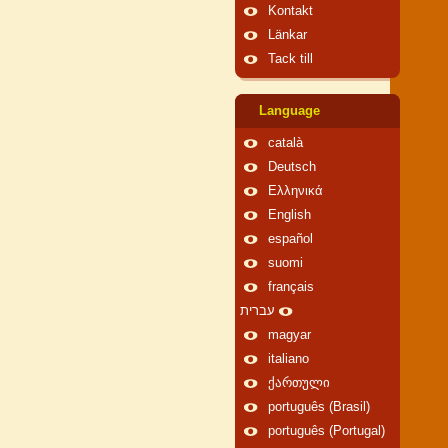
Kontakt
Länkar
Tack till
Language
català
Deutsch
Ελληνικά
English
español
suomi
français
עברית
magyar
italiano
ქართული
português (Brasil)
português (Portugal)