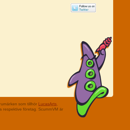
rumärken som tillhör
LucasArts,
ina respektive företag. ScummVM är