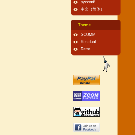
русский
中文（简体）
Theme
SCUMM
Residual
Retro