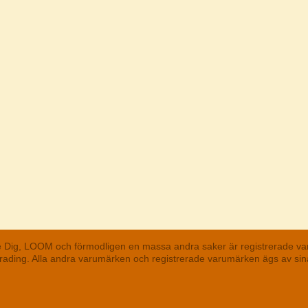
he Dig, LOOM och förmodligen en massa andra saker är registrerade va
 Trading. Alla andra varumärken och registrerade varumärken ägs av s