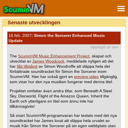
Senaste utvecklingen
16 feb. 2007
: Simon the Sorcerer Enhanced Music
Update
Upplagd av sev
The
ScummVM Music Enhancement Project
, skapat och
utvecklat av
James Woodcock
, meddelade nyligen att det
har
fått tillstånd
av Simon Woodroffe att släppa hela det
förbättrade soundtracket för Simon the Sorcerer inom
ScummVM. Han har också gjort en
preview video
tillgänglig,
som visar hur den nya musiken fungerar med denna titel.
Projektet omfattar även andra titlar, som Beneath A Steel
Sky, Discworld, Flight of the Amazon Queen, Inherit the
Earth och ytterligare en titel som ännu inte har
tillkännagivits!
Så snart ScummVM-programvaran har testats med det nya
soundtracket har James lovat att släppa hela urvalet av
musik från Simon the Sorcerer på sin egen webbplats utan