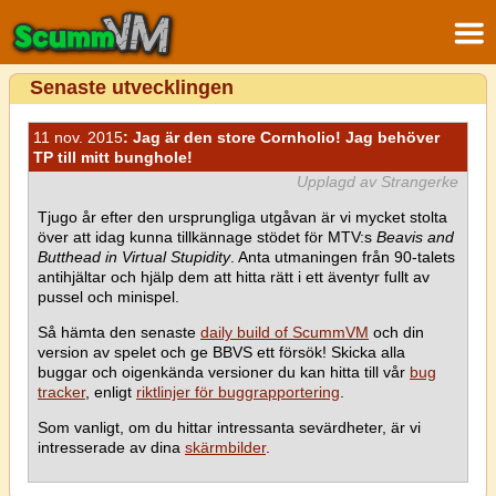
Senaste utvecklingen
11 nov. 2015
: Jag är den store Cornholio! Jag behöver
TP till mitt bunghole!
Upplagd av Strangerke
Tjugo år efter den ursprungliga utgåvan är vi mycket stolta
över att idag kunna tillkännage stödet för MTV:s
Beavis and
Butthead in Virtual Stupidity
. Anta utmaningen från 90-talets
antihjältar och hjälp dem att hitta rätt i ett äventyr fullt av
pussel och minispel.
Så hämta den senaste
daily build of ScummVM
och din
version av spelet och ge BBVS ett försök! Skicka alla
buggar och oigenkända versioner du kan hitta till vår
bug
tracker
, enligt
riktlinjer för buggrapportering
.
Som vanligt, om du hittar intressanta sevärdheter, är vi
intresserade av dina
skärmbilder
.