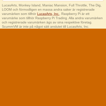
LucasArts, Monkey Island, Maniac Mansion, Full Throttle, The Dig,
LOOM och förmodligen en massa andra saker är registrerade
varumärken som tillhör
LucasArts, Inc.
. Raspberry Pi är ett
varumärke som tillhör Raspberry Pi Trading. Alla andra varumärken
och registrerade varumärken ägs av sina respektive företag.
ScummVM är inte på något sätt anslutet till LucasArts, Inc.