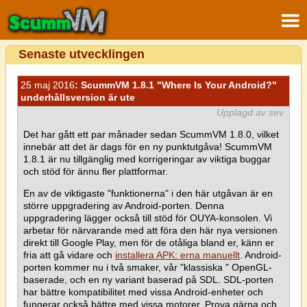
Senaste utvecklingen
25 maj 2016
: ScummVM 1.8.1 "Where Is Your Android?"
underhållsversion är ute
Upplagd av sev
Det har gått ett par månader sedan ScummVM 1.8.0, vilket
innebär att det är dags för en ny punktutgåva! ScummVM
1.8.1 är nu tillgänglig med korrigeringar av viktiga buggar
och stöd för ännu fler plattformar.
En av de viktigaste "funktionerna" i den här utgåvan är en
större uppgradering av Android-porten. Denna
uppgradering lägger också till stöd för OUYA-konsolen. Vi
arbetar för närvarande med att föra den här nya versionen
direkt till Google Play, men för de otåliga bland er, känn er
fria att gå vidare och
installera APK: erna manuellt
. Android-
porten kommer nu i två smaker, vår "klassiska " OpenGL-
baserade, och en ny variant baserad på SDL. SDL-porten
har bättre kompatibilitet med vissa Android-enheter och
fungerar också bättre med vissa motorer. Prova gärna och