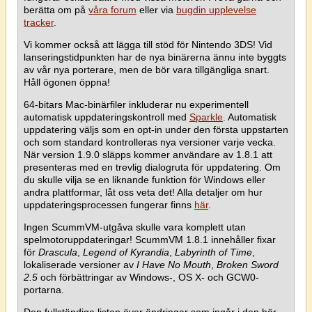
berätta om på
våra forum
eller via
bugdin upplevelse
tracker
.
Vi kommer också att lägga till stöd för Nintendo 3DS! Vid
lanseringstidpunkten har de nya binärerna ännu inte byggts
av vår nya porterare, men de bör vara tillgängliga snart.
Håll ögonen öppna!
64-bitars Mac-binärfiler inkluderar nu experimentell
automatisk uppdateringskontroll med
Sparkle
. Automatisk
uppdatering väljs som en opt-in under den första uppstarten
och som standard kontrolleras nya versioner varje vecka.
När version 1.9.0 släpps kommer användare av 1.8.1 att
presenteras med en trevlig dialogruta för uppdatering. Om
du skulle vilja se en liknande funktion för Windows eller
andra plattformar, låt oss veta det! Alla detaljer om hur
uppdateringsprocessen fungerar finns
här
.
Ingen ScummVM-utgåva skulle vara komplett utan
spelmotoruppdateringar! ScummVM 1.8.1 innehåller fixar
för
Drascula
,
Legend of Kyrandia
,
Labyrinth of Time
,
lokaliserade versioner av
I Have No Mouth
,
Broken Sword
2.5
och förbättringar av Windows-, OS X- och GCW0-
portarna.