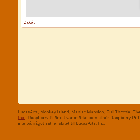
Bakåt
LucasArts, Monkey Island, Maniac Mansion, Full Throttle, T
Inc.
. Raspberry Pi är ett varumärke som tillhör Raspberry Pi
inte på något sätt anslutet till LucasArts, Inc.