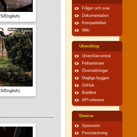
Frågor och svar
S/English)
Dokumentation
Kompatibilitet
Wiki
Utveckling
Utvecklarcentral
Felhanterare
Översättningar
Dagliga byggen
GitHub
S/English)
Buildbot
API-referens
Diverse
Sponsorer
Presstäckning