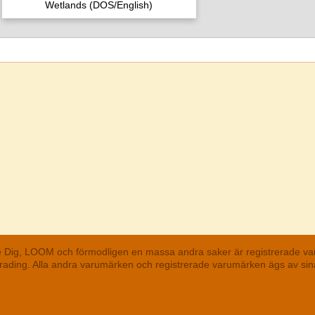
Wetlands (DOS/English)
he Dig, LOOM och förmodligen en massa andra saker är registrerade va
 Trading. Alla andra varumärken och registrerade varumärken ägs av s