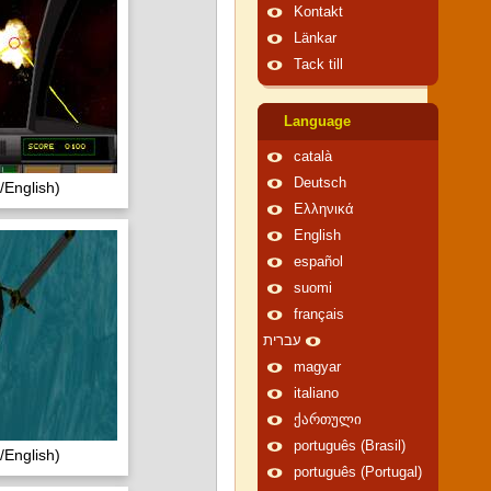
Kontakt
Länkar
Tack till
Language
català
Deutsch
English)
Ελληνικά
English
español
suomi
français
עברית
magyar
italiano
ქართული
português (Brasil)
English)
português (Portugal)