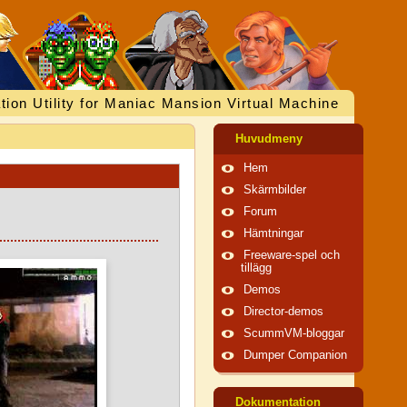
tion Utility for Maniac Mansion Virtual Machine
Huvudmeny
Hem
Skärmbilder
Forum
Hämtningar
Freeware-spel och
tillägg
Demos
Director-demos
ScummVM-bloggar
Dumper Companion
Dokumentation