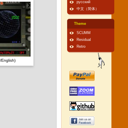
русский
中文（简体）
Theme
SCUMM
Residual
Retro
English)