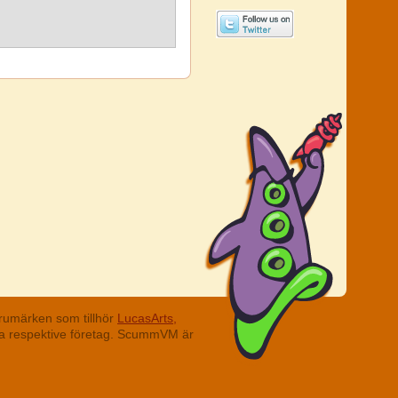
rumärken som tillhör
LucasArts,
ina respektive företag. ScummVM är