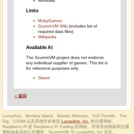
Windows
Links
MobyGames
ScummVM Wiki
(includes list of
required data files)
Wikipedia
Available At
The ScummVM project does not endorse
any individual supplier of games. This list is
for reference purposes only.
Steam
« 返回
LucasArts、Monkey Island、Maniac Mansion、Full Throttle、The
Dig、LOOM 以及其他许多都是
LucasArts, Inc.
的注册商标。
Raspberry Pi 是 Raspberry Pi Trading 的商标。所有其他商标和注册
商标由各自的公司拥有。ScummVM 与 LucasArts, Inc 无关。