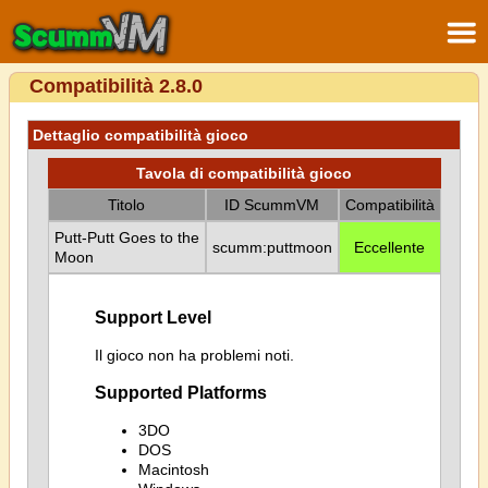
Compatibilità 2.8.0
Dettaglio compatibilità gioco
Tavola di compatibilità gioco
Titolo
ID ScummVM
Compatibilità
Putt-Putt Goes to the
scumm:puttmoon
Eccellente
Moon
Support Level
Il gioco non ha problemi noti.
Supported Platforms
3DO
DOS
Macintosh