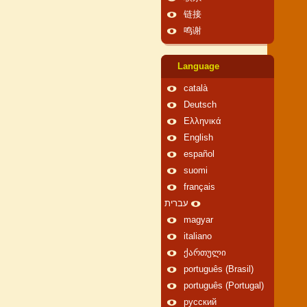
链接
鸣谢
Language
català
Deutsch
Ελληνικά
English
español
suomi
français
עברית
magyar
italiano
ქართული
português (Brasil)
português (Portugal)
русский