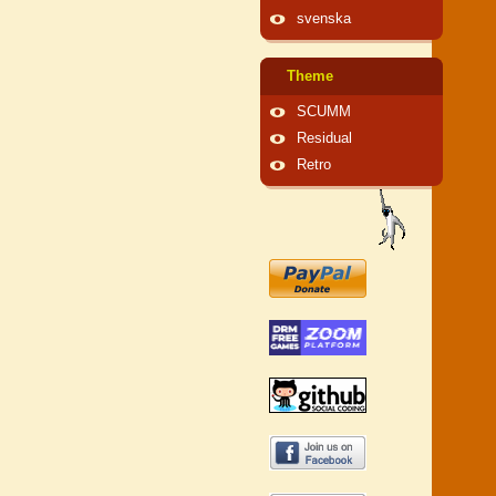
svenska
Theme
SCUMM
Residual
Retro