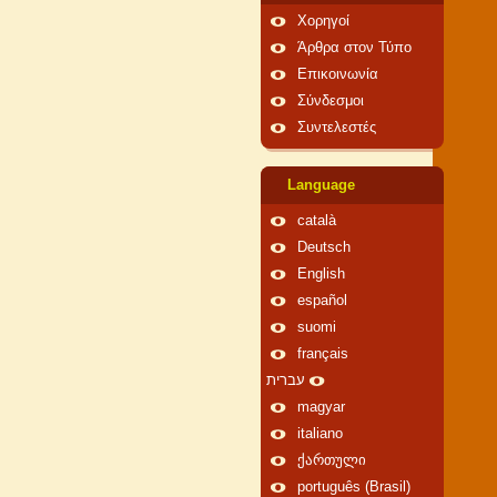
Χορηγοί
Άρθρα στον Τύπο
Επικοινωνία
Σύνδεσμοι
Συντελεστές
Language
català
Deutsch
English
español
suomi
français
עברית
magyar
italiano
ქართული
português (Brasil)