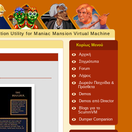
tion Utility for Maniac Mansion Virtual Machine
Κυρίως Μενού
Αρχική
Στιγμιότυπα
Forum
Λήψεις
Δωρεάν Παιχνίδια &
Πρόσθετα
Demos
Demos από Director
Blogs για το
ScummVM
Dumper Companion