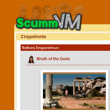
Στιγμιότυπα
Έκθεση Στιγμιοτύπων
Wrath of the Gods