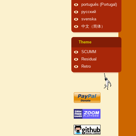
português (Portugal)
русский
svenska
中文（简体）
Theme
SCUMM
Residual
Retro