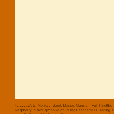
Τα LucasArts, Monkey Island, Maniac Mansion, Full Throttle
Raspberry Pi είναι εμπορικό σήμα της Raspberry Pi Trading.