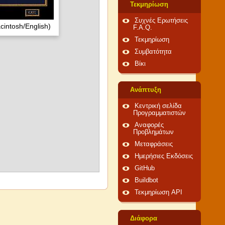
Τεκμηρίωση
Συχνές Ερωτήσεις
cintosh/English)
F.A.Q.
Τεκμηρίωση
Συμβατότητα
Βίκι
Ανάπτυξη
Κεντρική σελίδα
Προγραμματιστών
Αναφορές
Προβλημάτων
Μεταφράσεις
Ημερήσιες Εκδόσεις
GitHub
Buildbot
Τεκμηρίωση API
Διάφορα