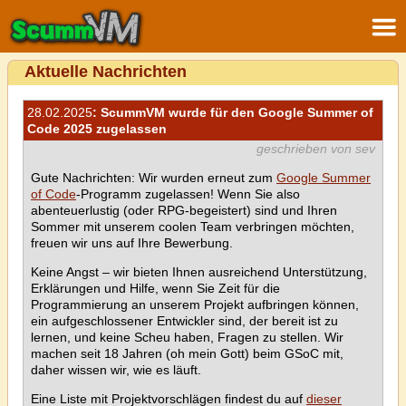
Aktuelle Nachrichten
28.02.2025
: ScummVM wurde für den Google Summer of
Code 2025 zugelassen
geschrieben von sev
Gute Nachrichten: Wir wurden erneut zum
Google Summer
of Code
-Programm zugelassen! Wenn Sie also
abenteuerlustig (oder RPG-begeistert) sind und Ihren
Sommer mit unserem coolen Team verbringen möchten,
freuen wir uns auf Ihre Bewerbung.
Keine Angst – wir bieten Ihnen ausreichend Unterstützung,
Erklärungen und Hilfe, wenn Sie Zeit für die
Programmierung an unserem Projekt aufbringen können,
ein aufgeschlossener Entwickler sind, der bereit ist zu
lernen, und keine Scheu haben, Fragen zu stellen. Wir
machen seit 18 Jahren (oh mein Gott) beim GSoC mit,
daher wissen wir, wie es läuft.
Eine Liste mit Projektvorschlägen findest du auf
dieser