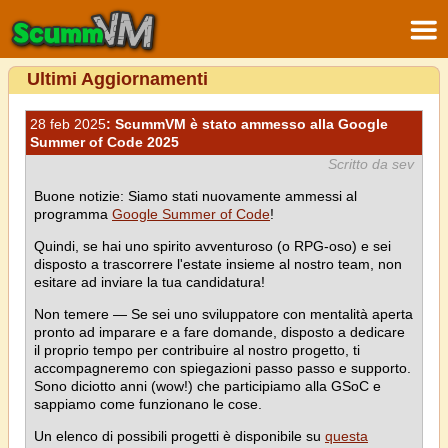
Ultimi Aggiornamenti
28 feb 2025
: ScummVM è stato ammesso alla Google
Summer of Code 2025
Scritto da sev
Buone notizie: Siamo stati nuovamente ammessi al
programma
Google Summer of Code
!
Quindi, se hai uno spirito avventuroso (o RPG-oso) e sei
disposto a trascorrere l'estate insieme al nostro team, non
esitare ad inviare la tua candidatura!
Non temere — Se sei uno sviluppatore con mentalità aperta
pronto ad imparare e a fare domande, disposto a dedicare
il proprio tempo per contribuire al nostro progetto, ti
accompagneremo con spiegazioni passo passo e supporto.
Sono diciotto anni (wow!) che participiamo alla GSoC e
sappiamo come funzionano le cose.
Un elenco di possibili progetti è disponibile su
questa