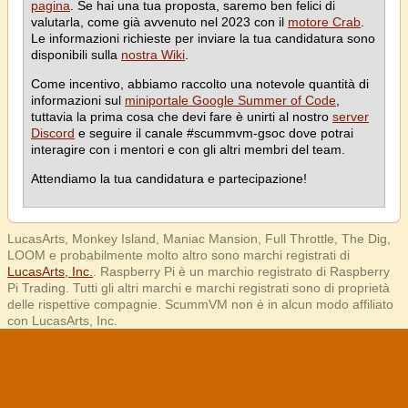
pagina
. Se hai una tua proposta, saremo ben felici di
valutarla, come già avvenuto nel 2023 con il
motore Crab
.
Le informazioni richieste per inviare la tua candidatura sono
disponibili sulla
nostra Wiki
.
Come incentivo, abbiamo raccolto una notevole quantità di
informazioni sul
miniportale Google Summer of Code
,
tuttavia la prima cosa che devi fare è unirti al nostro
server
Discord
e seguire il canale #scummvm-gsoc dove potrai
interagire con i mentori e con gli altri membri del team.
Attendiamo la tua candidatura e partecipazione!
LucasArts, Monkey Island, Maniac Mansion, Full Throttle, The Dig,
LOOM e probabilmente molto altro sono marchi registrati di
LucasArts, Inc.
. Raspberry Pi è un marchio registrato di Raspberry
Pi Trading. Tutti gli altri marchi e marchi registrati sono di proprietà
delle rispettive compagnie. ScummVM non è in alcun modo affiliato
con LucasArts, Inc.