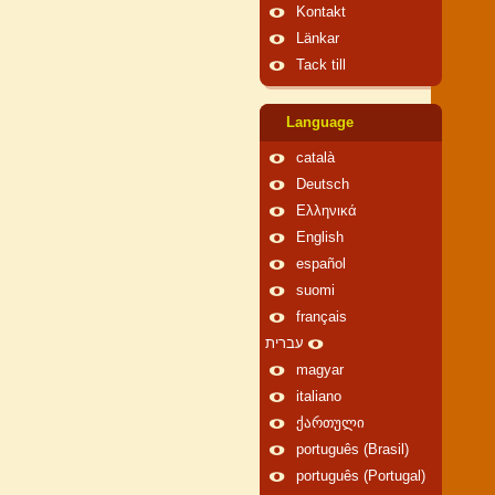
Kontakt
Länkar
Tack till
Language
català
Deutsch
Ελληνικά
English
español
suomi
français
עברית
magyar
italiano
ქართული
português (Brasil)
português (Portugal)