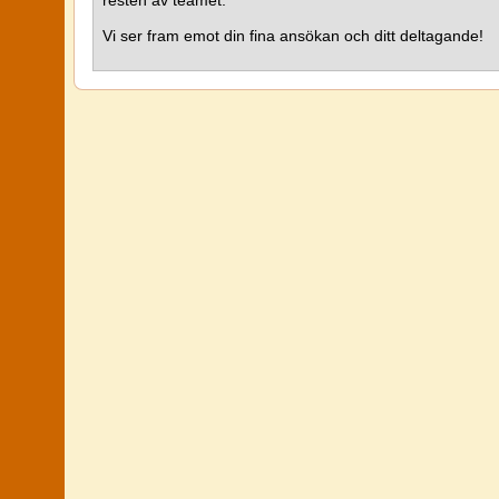
resten av teamet.
Vi ser fram emot din fina ansökan och ditt deltagande!