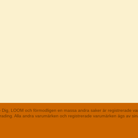
he Dig, LOOM och förmodligen en massa andra saker är registrerade va
 Trading. Alla andra varumärken och registrerade varumärken ägs av s