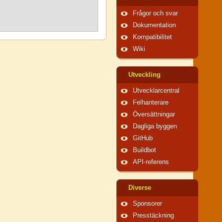
Frågor och svar
Dokumentation
Kompatibilitet
Wiki
Utveckling
Utvecklarcentral
Felhanterare
Översättningar
Dagliga byggen
GitHub
Buildbot
API-referens
Diverse
Sponsorer
Presstäckning