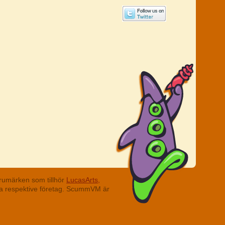
rumärken som tillhör
LucasArts,
ina respektive företag. ScummVM är