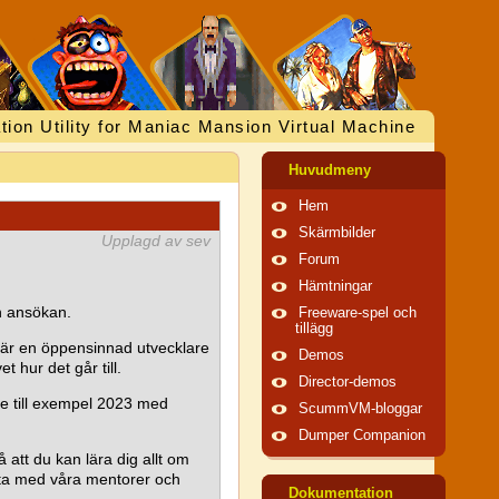
tion Utility for Maniac Mansion Virtual Machine
Huvudmeny
Hem
Skärmbilder
Upplagd av sev
Forum
Hämtningar
in ansökan.
Freeware-spel och
tillägg
t, är en öppensinnad utvecklare
Demos
 hur det går till.
Director-demos
e till exempel 2023 med
ScummVM-bloggar
Dumper Companion
å att du kan lära dig allt om
ta med våra mentorer och
Dokumentation