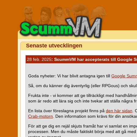
Senaste utvecklingen
28 feb. 2025
: ScummVM har accepterats till Google 
Goda nyheter: Vi har blivit antagna igen till
Google Summ
Så, om du känner dig äventyrlig (eller RPGous) och skull
Frukta inte - vi kommer att ge tillräckligt med handhålln
som är redo att lära sig och inte tvekar att ställa några 
En lista över föreslagna projekt finns på
den här sidan
. 
Crab-motorn
. Den information som krävs för din ansökan 
För att ge dig en rejäl skjuts framåt har vi samlat en 
processen. Men du måste faktiskt börja med att gå med 