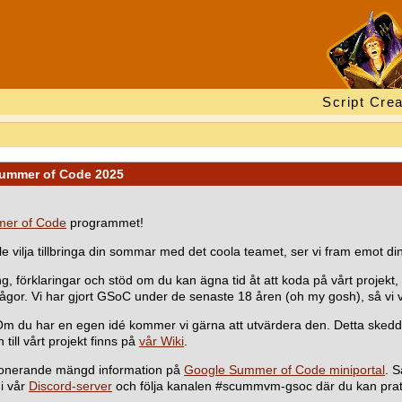
Script Crea
Summer of Code 2025
er of Code
programmet!
e vilja tillbringa din sommar med det coola teamet, ser vi fram emot d
ing, förklaringar och stöd om du kan ägna tid åt att koda på vårt projek
frågor. Vi har gjort GSoC under de senaste 18 åren (oh my gosh), så vi vet
Om du har en egen idé kommer vi gärna att utvärdera den. Detta skedd
till vårt projekt finns på
vår Wiki
.
imponerande mängd information på
Google Summer of Code miniportal
. S
i vår
Discord-server
och följa kanalen #scummvm-gsoc där du kan pra