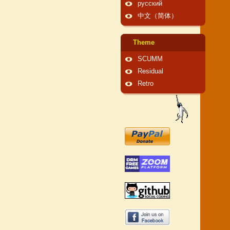
русский
中文（简体）
Theme
SCUMM
Residual
Retro