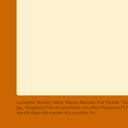
LucasArts, Monkey Island, Maniac Mansion, Full Throttle, T
Inc.
. Raspberry Pi är ett varumärke som tillhör Raspberry Pi
inte på något sätt anslutet till LucasArts, Inc.