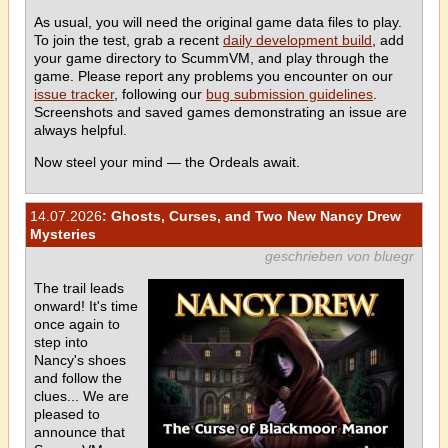
As usual, you will need the original game data files to play.
To join the test, grab a recent
daily development build
, add
your game directory to ScummVM, and play through the
game. Please report any problems you encounter on our
issue tracker
, following our
bug submission guidelines
.
Screenshots and saved games demonstrating an issue are
always helpful.
Now steel your mind — the Ordeals await.
14.07.2026
: Ghosts, Curses, and Two New Nancy Drew
Mysteries
geschrieben von bluegr
The trail leads
onward! It's time
once again to
step into
Nancy's shoes
and follow the
clues... We are
pleased to
announce that