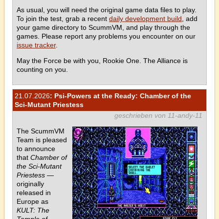
As usual, you will need the original game data files to play.
To join the test, grab a recent
daily development build
, add
your game directory to ScummVM, and play through the
games. Please report any problems you encounter on our
issue tracker
.
May the Force be with you, Rookie One. The Alliance is
counting on you.
21.07.2026
: Psi-Powers at the Ready: Chamber of the
Sci-Mutant Priestess
geschrieben von 11-andy-11
The ScummVM
Team is pleased
to announce
that
Chamber of
the Sci-Mutant
Priestess
—
originally
released in
Europe as
KULT: The
Temple of