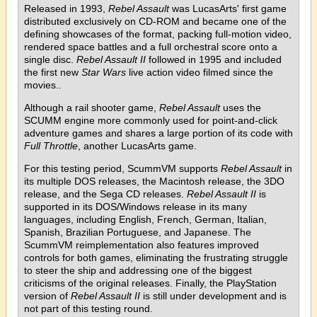
Released in 1993,
Rebel Assault
was LucasArts' first game
distributed exclusively on CD-ROM and became one of the
defining showcases of the format, packing full-motion video,
rendered space battles and a full orchestral score onto a
single disc.
Rebel Assault II
followed in 1995 and included
the first new
Star Wars
live action video filmed since the
movies..
Although a rail shooter game,
Rebel Assault
uses the
SCUMM engine more commonly used for point-and-click
adventure games and shares a large portion of its code with
Full Throttle
, another LucasArts game.
For this testing period, ScummVM supports
Rebel Assault
in
its multiple DOS releases, the Macintosh release, the 3DO
release, and the Sega CD releases.
Rebel Assault II
is
supported in its DOS/Windows release in its many
languages, including English, French, German, Italian,
Spanish, Brazilian Portuguese, and Japanese. The
ScummVM reimplementation also features improved
controls for both games, eliminating the frustrating struggle
to steer the ship and addressing one of the biggest
criticisms of the original releases. Finally, the PlayStation
version of
Rebel Assault II
is still under development and is
not part of this testing round.