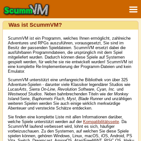
Was ist ScummVM?
ScummVM ist ein Programm, welches Ihnen ermöglicht, zahlreiche
Adventures und RPGs auszuführen, vorausgesetzt, Sie sind im
Besitz der passenden Spieldateien. ScummVM ersetzt dabei die
ausführbaren Programmdateien, die ursprünglich mit dem Spiel
mitgeliefert wurden. Dadurch können diese Spiele auf Systemen
gespielt werden, für welche sie nie entwickelt wurden! ScummVM ist
eine komplette Re-Implementierung der Programm-Dateien und kein
Emulator.
ScummVM unterstützt eine umfangreiche Bibliothek von über 325
Adventure-Spielen - darunter viele Klassiker legendärer Studios wie
LucasArts
,
Sierra On-Line
,
Revolution Software
,
Cyan, Inc.
und
Westwood Studios
. Neben bahnbrechenden Titeln wie der
Monkey
Island
-Serie,
Baphomets Fluch
,
Myst
,
Blade Runner
und unzähligen
weiteren Spielen werden Sie auch einige wirklich merkwürdige
Abenteuer und versteckte Schätze entdecken.
Sie finden eine komplette Liste mit allen Informationen darüber,
welche Spiele unterstützt werden auf der
Kompatibilitätsseite
. Da
ScummVM laufend verbessert wird, lohnt es sich, häufiger
vorbeizuschauen. Zu den Systemen, auf welchen Sie diese Spiele
spielen können, gehören Windows, Linux, macOS, iOS, Android, PS
Vita, Switch, Dreamcast, AmigaOS, Atari/FreeMiNT, RISC OS, Haiku,