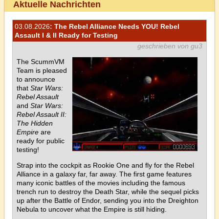
Aktuelle Nachrichten
03.08.2026
: The Rebel Alliance Needs YOU! Rebel
Assault I & II Ready for Testing
geschrieben von gu3
The ScummVM
Team is pleased
to announce
that
Star Wars:
Rebel Assault
and
Star Wars:
Rebel Assault II:
The Hidden
Empire
are
ready for public
testing!
Strap into the cockpit as Rookie One and fly for the Rebel
Alliance in a galaxy far, far away. The first game features
many iconic battles of the movies including the famous
trench run to destroy the Death Star, while the sequel picks
up after the Battle of Endor, sending you into the Dreighton
Nebula to uncover what the Empire is still hiding.