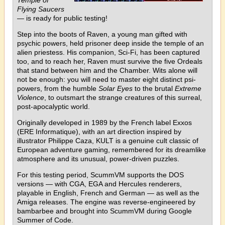
Flying Saucers
— is ready for public testing!
Step into the boots of Raven, a young man gifted with
psychic powers, held prisoner deep inside the temple of an
alien priestess. His companion, Sci-Fi, has been captured
too, and to reach her, Raven must survive the five Ordeals
that stand between him and the Chamber. Wits alone will
not be enough: you will need to master eight distinct psi-
powers, from the humble
Solar Eyes
to the brutal
Extreme
Violence
, to outsmart the strange creatures of this surreal,
post-apocalyptic world.
Originally developed in 1989 by the French label Exxos
(ERE Informatique), with an art direction inspired by
illustrator Philippe Caza, KULT is a genuine cult classic of
European adventure gaming, remembered for its dreamlike
atmosphere and its unusual, power-driven puzzles.
For this testing period, ScummVM supports the DOS
versions — with CGA, EGA and Hercules renderers,
playable in English, French and German — as well as the
Amiga releases. The engine was reverse-engineered by
bambarbee and brought into ScummVM during Google
Summer of Code.