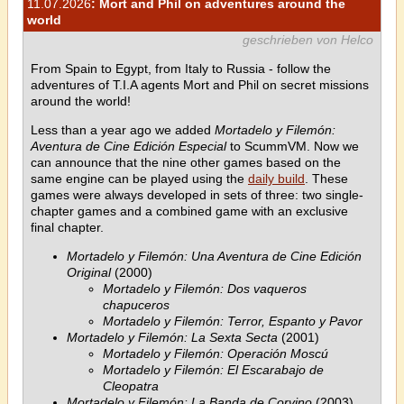
11.07.2026
: Mort and Phil on adventures around the
world
geschrieben von Helco
From Spain to Egypt, from Italy to Russia - follow the
adventures of T.I.A agents Mort and Phil on secret missions
around the world!
Less than a year ago we added
Mortadelo y Filemón:
Aventura de Cine Edición Especial
to ScummVM. Now we
can announce that the nine other games based on the
same engine can be played using the
daily build
. These
games were always developed in sets of three: two single-
chapter games and a combined game with an exclusive
final chapter.
Mortadelo y Filemón: Una Aventura de Cine Edición
Original
(2000)
Mortadelo y Filemón: Dos vaqueros
chapuceros
Mortadelo y Filemón: Terror, Espanto y Pavor
Mortadelo y Filemón: La Sexta Secta
(2001)
Mortadelo y Filemón: Operación Moscú
Mortadelo y Filemón: El Escarabajo de
Cleopatra
Mortadelo y Filemón: La Banda de Corvino
(2003)