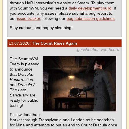
through HeR Interactive's website or Steam. To play them
with ScummVM, you will need a
daily development build
. If
you encounter any issues, please submit a bug report to
our
issue tracker
, following our
bug submission guidelines
.
Stay curious, and happy sleuthing!
13.07.2026
: The Count Rises Again
geschrieben von Scorp
The ScummVM
Team is pleased
to announce
that
Dracula:
Resurrection
and
Dracula 2:
The Last
Sanctuary
are
ready for public
testing!
Follow Jonathan
Harker through Transylvania and London as he searches
for Mina and attempts to put an end to Count Dracula once