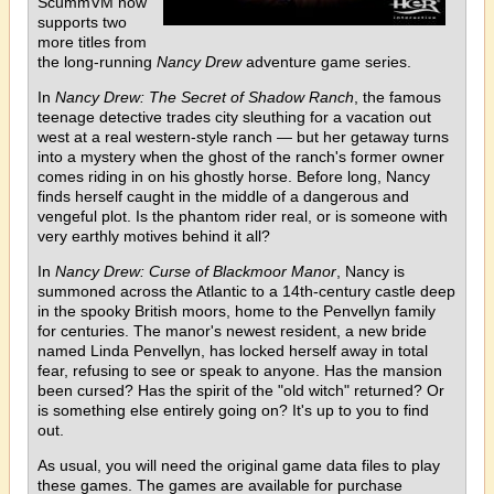
ScummVM now
supports two
more titles from
the long-running
Nancy Drew
adventure game series.
In
Nancy Drew: The Secret of Shadow Ranch
, the famous
teenage detective trades city sleuthing for a vacation out
west at a real western-style ranch — but her getaway turns
into a mystery when the ghost of the ranch's former owner
comes riding in on his ghostly horse. Before long, Nancy
finds herself caught in the middle of a dangerous and
vengeful plot. Is the phantom rider real, or is someone with
very earthly motives behind it all?
In
Nancy Drew: Curse of Blackmoor Manor
, Nancy is
summoned across the Atlantic to a 14th-century castle deep
in the spooky British moors, home to the Penvellyn family
for centuries. The manor's newest resident, a new bride
named Linda Penvellyn, has locked herself away in total
fear, refusing to see or speak to anyone. Has the mansion
been cursed? Has the spirit of the "old witch" returned? Or
is something else entirely going on? It's up to you to find
out.
As usual, you will need the original game data files to play
these games. The games are available for purchase