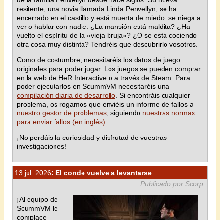
resitente, una novia llamada Linda Penvellyn, se ha
encerrado en el castillo y está muerta de miedo: se niega a
ver o hablar con nadie. ¿La mansión está maldita? ¿Ha
vuelto el espíritu de la «vieja bruja»? ¿O se está cociendo
otra cosa muy distinta? Tendréis que descubrirlo vosotros.
Como de costumbre, necesitaréis los datos de juego
originales para poder jugar. Los juegos se pueden comprar
en la web de HeR Interactive o a través de Steam. Para
poder ejecutarlos en ScummVM necesitaréis una
compilación diaria de desarrollo
. Si encontráis cualquier
problema, os rogamos que enviéis un informe de fallos a
nuestro gestor de problemas
, siguiendo
nuestras normas
para enviar fallos (en inglés)
.
¡No perdáis la curiosidad y disfrutad de vuestras
investigaciones!
13 jul. 2026
: El conde vuelve a levantarse
Publicado por Scorp
¡Al equipo de
ScummVM le
complace