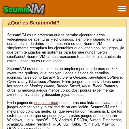
¿Qué es ScummVM?
ScummVM es un programa que te permite ejecutar ciertos
videojuegos de aventuras y rol clásicos, siempre y cuando ya tengas
sus archivos de datos. Lo interesante es que ScummVM
simplemente reemplaza los ejecutables que vienen con los juegos, ¡lo
que permite jugarlos en sistemas para los que nunca fueron
diseñados! ScummVM es una recreación total de los ejecutables de
estos juegos, no es un emulador.
ScummVM es compatible con un amplio repertorio de más de 325
aventuras gráficas, que incluyen juegos clásicos de estudios
icónicos, tales como
LucasArts
,
Sierra On-Line
,
Revolution Software
,
Cyan, Inc.
y
Westwood Studios
. Entre juegos tan innovadores como
las sagas de
Monkey Island
,
Broken Sword
,
Myst
,
Blade Runner
y
otros numerosos juegos menos conocidos, podrás experimentar
aventuras olvidadas y descubrir joyas ocultas.
En la página de
compatibilidad
encontrarás una lista detallada con los
juegos compatibles y la calidad de su emulación. ScummVM está
mejorando continuamente, así que revísala con frecuencia. Entre los
sistemas en los que se puede jugar a estos juegos se encuentran
Windows, Linux, macOS, iOS, Android, PS Vita, Switch, Dreamcast,
AmigaOS, Atari/FreeMiNT, RISC OS, Haiku, PSP, PS3, Maemo,
GCW Zero y muchos más...