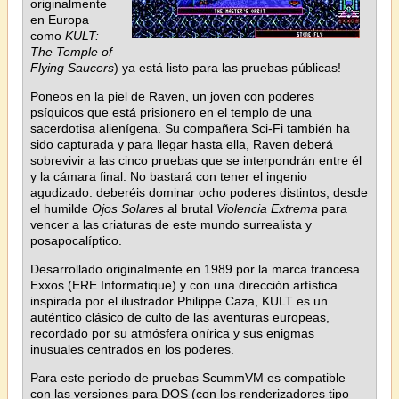
originalmente
en Europa
como
KULT:
The Temple of
Flying Saucers
) ya está listo para las pruebas públicas!
Poneos en la piel de Raven, un joven con poderes
psíquicos que está prisionero en el templo de una
sacerdotisa alienígena. Su compañera Sci-Fi también ha
sido capturada y para llegar hasta ella, Raven deberá
sobrevivir a las cinco pruebas que se interpondrán entre él
y la cámara final. No bastará con tener el ingenio
agudizado: deberéis dominar ocho poderes distintos, desde
el humilde
Ojos Solares
al brutal
Violencia Extrema
para
vencer a las criaturas de este mundo surrealista y
posapocalíptico.
Desarrollado originalmente en 1989 por la marca francesa
Exxos (ERE Informatique) y con una dirección artística
inspirada por el ilustrador Philippe Caza, KULT es un
auténtico clásico de culto de las aventuras europeas,
recordado por su atmósfera onírica y sus enigmas
inusuales centrados en los poderes.
Para este periodo de pruebas ScummVM es compatible
con las versiones para DOS (con los renderizadores tipo