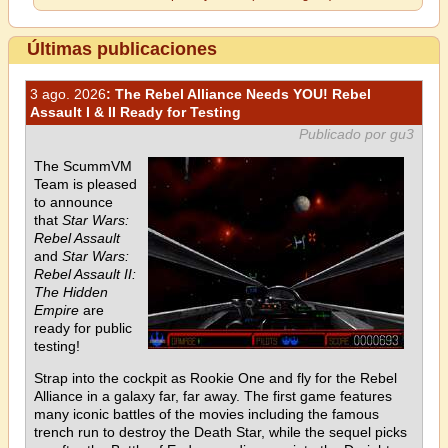
Últimas publicaciones
3 ago. 2026
: The Rebel Alliance Needs YOU! Rebel
Assault I & II Ready for Testing
Publicado por gu3
The ScummVM
Team is pleased
to announce
that
Star Wars:
Rebel Assault
and
Star Wars:
Rebel Assault II:
The Hidden
Empire
are
ready for public
testing!
Strap into the cockpit as Rookie One and fly for the Rebel
Alliance in a galaxy far, far away. The first game features
many iconic battles of the movies including the famous
trench run to destroy the Death Star, while the sequel picks