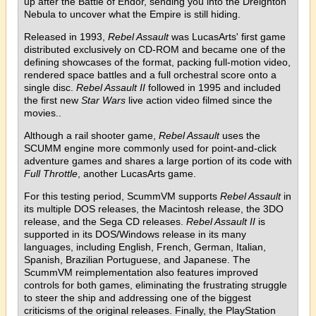
up after the Battle of Endor, sending you into the Dreighton
Nebula to uncover what the Empire is still hiding.
Released in 1993,
Rebel Assault
was LucasArts' first game
distributed exclusively on CD-ROM and became one of the
defining showcases of the format, packing full-motion video,
rendered space battles and a full orchestral score onto a
single disc.
Rebel Assault II
followed in 1995 and included
the first new
Star Wars
live action video filmed since the
movies..
Although a rail shooter game,
Rebel Assault
uses the
SCUMM engine more commonly used for point-and-click
adventure games and shares a large portion of its code with
Full Throttle
, another LucasArts game.
For this testing period, ScummVM supports
Rebel Assault
in
its multiple DOS releases, the Macintosh release, the 3DO
release, and the Sega CD releases.
Rebel Assault II
is
supported in its DOS/Windows release in its many
languages, including English, French, German, Italian,
Spanish, Brazilian Portuguese, and Japanese. The
ScummVM reimplementation also features improved
controls for both games, eliminating the frustrating struggle
to steer the ship and addressing one of the biggest
criticisms of the original releases. Finally, the PlayStation