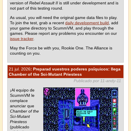
version of
Rebel Assault II
is still under development and is
not part of this testing round.
As usual, you will need the original game data files to play.
To join the test, grab a recent
daily development build
, add
your game directory to ScummVM, and play through the
games. Please report any problems you encounter on our
issue tracker
.
May the Force be with you, Rookie One. The Alliance is
counting on you.
21 jul. 2026
: Preparad vuestros poderes psíquicos: llega
Chamber of the Sci-Mutant Priestess
Publicado por 11-andy-11
¡Al equipo de
ScummVM le
complace
anunciar que
Chamber of the
Sci-Mutant
Priestess
(publicado