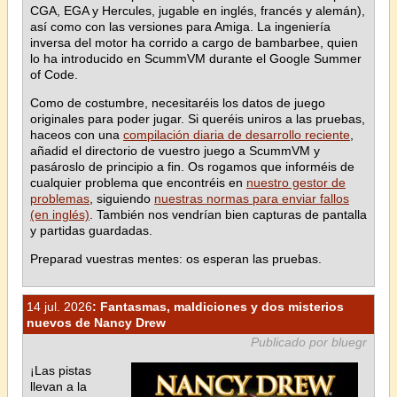
CGA, EGA y Hercules, jugable en inglés, francés y alemán),
así como con las versiones para Amiga. La ingeniería
inversa del motor ha corrido a cargo de bambarbee, quien
lo ha introducido en ScummVM durante el Google Summer
of Code.
Como de costumbre, necesitaréis los datos de juego
originales para poder jugar. Si queréis uniros a las pruebas,
haceos con una
compilación diaria de desarrollo reciente
,
añadid el directorio de vuestro juego a ScummVM y
pasároslo de principio a fin. Os rogamos que informéis de
cualquier problema que encontréis en
nuestro gestor de
problemas
, siguiendo
nuestras normas para enviar fallos
(en inglés)
. También nos vendrían bien capturas de pantalla
y partidas guardadas.
Preparad vuestras mentes: os esperan las pruebas.
14 jul. 2026
: Fantasmas, maldiciones y dos misterios
nuevos de Nancy Drew
Publicado por bluegr
¡Las pistas
llevan a la