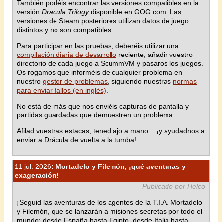
También podéis encontrar las versiones compatibles en la
versión
Dracula Trilogy
disponible en GOG.com. Las
versiones de Steam posteriores utilizan datos de juego
distintos y no son compatibles.
Para participar en las pruebas, deberéis utilizar una
compilación diaria de desarrollo
reciente, añadir vuestro
directorio de cada juego a ScummVM y pasaros los juegos.
Os rogamos que informéis de cualquier problema en
nuestro
gestor de problemas
, siguiendo nuestras
normas
para enviar fallos (en inglés)
.
No está de más que nos enviéis capturas de pantalla y
partidas guardadas que demuestren un problema.
Afilad vuestras estacas, tened ajo a mano... ¡y ayudadnos a
enviar a Drácula de vuelta a la tumba!
11 jul. 2026
: Mortadelo y Filemón, ¡qué aventuras y
exageración!
Publicado por Helco
¡Seguid las aventuras de los agentes de la T.I.A. Mortadelo
y Filemón, que se lanzarán a misiones secretas por todo el
mundo: desde España hasta Egipto, desde Italia hasta