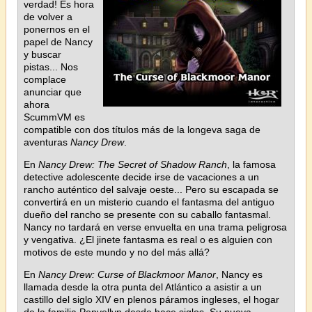
verdad! Es hora
de volver a
ponernos en el
papel de Nancy
y buscar
pistas... Nos
complace
anunciar que
ahora
ScummVM es
compatible con dos títulos más de la longeva saga de
aventuras
Nancy Drew
.
En
Nancy Drew: The Secret of Shadow Ranch
, la famosa
detective adolescente decide irse de vacaciones a un
rancho auténtico del salvaje oeste... Pero su escapada se
convertirá en un misterio cuando el fantasma del antiguo
dueño del rancho se presente con su caballo fantasmal.
Nancy no tardará en verse envuelta en una trama peligrosa
y vengativa. ¿El jinete fantasma es real o es alguien con
motivos de este mundo y no del más allá?
En
Nancy Drew: Curse of Blackmoor Manor
, Nancy es
llamada desde la otra punta del Atlántico a asistir a un
castillo del siglo XIV en plenos páramos ingleses, el hogar
de la familia Penvellyn desde hace siglos. Su nueva