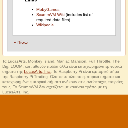
MobyGames
ScummVM Wiki
(includes list of
required data files)
Wikipedia
« Πίσω
Τα LucasArts, Monkey Island, Maniac Mansion, Full Throttle, The
Dig, LOOM, και πιθανόν πολλά άλλα είναι καταχωρημένα εμπορικά
σήματα της
LucasArts, Inc.
. Το Raspberry Pi είναι εμπορικό σήμα
της Raspberry Pi Trading. Όλα τα υπόλοιπα εμπορικά σήματα και
καταχωρημένα εμπορικά σήματα ανήκουν στις αντίστοιχες εταιρείες
τους. Το ScummVM δεν σχετίζεται με κανέναν τρόπο με τη
LucasArts, Inc.