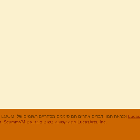
מנים המסחריים
LucasArts, אי הקופים, Maniac Mansion, Throttle Full, The Dig, LOOM, וכנראה המון דברים אחרים הם סימנים מסחריים רשומים של
האחרים והסימנים המסחריים הרשומים הם בבעלות החברות שלהם. ScummVM אינה קשורה בשום צורה עם LucasArts, Inc.