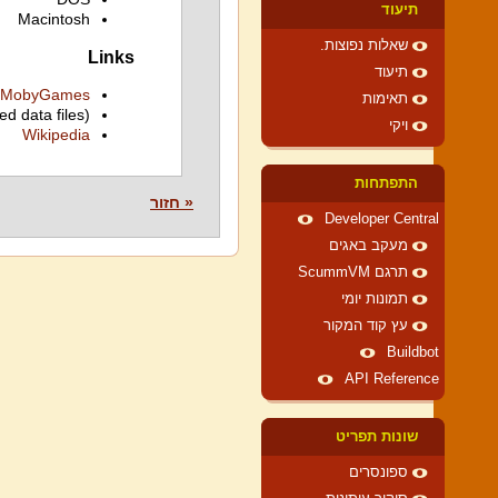
תיעוד
Macintosh
שאלות נפוצות.
Links
תיעוד
MobyGames
תאימות
ed data files)
ויקי
Wikipedia
התפתחות
« חזור
Developer Central
מעקב באגים
תרגם ScummVM
תמונות יומי
עץ קוד המקור
Buildbot
API Reference
שונות תפריט
ספונסרים