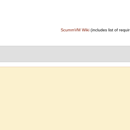
ScummVM Wiki
(includes list of requir