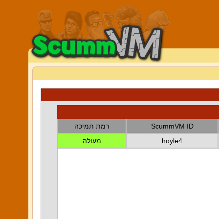
ScummVM ID
רמת תמיכה
hoyle4
מעולה