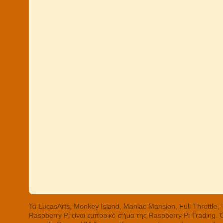
Τα LucasArts, Monkey Island, Maniac Mansion, Full Throttle
Raspberry Pi είναι εμπορικό σήμα της Raspberry Pi Trading.