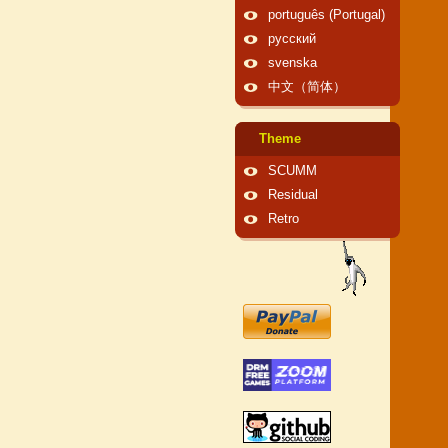
português (Portugal)
русский
svenska
中文（简体）
Theme
SCUMM
Residual
Retro