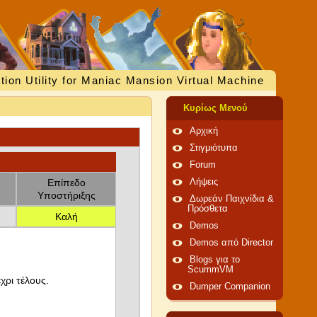
tion Utility for Maniac Mansion Virtual Machine
Κυρίως Μενού
Αρχική
Στιγμιότυπα
Forum
Επίπεδο
Λήψεις
Υποστήριξης
Δωρεάν Παιχνίδια &
Πρόσθετα
Καλή
Demos
Demos από Director
Blogs για το
ScummVM
χρι τέλους.
Dumper Companion