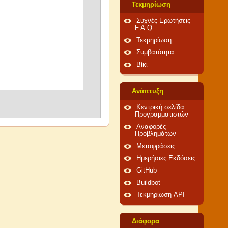
Τεκμηρίωση
Συχνές Ερωτήσεις
F.A.Q.
Τεκμηρίωση
Συμβατότητα
Βίκι
Ανάπτυξη
Κεντρική σελίδα
Προγραμματιστών
Αναφορές
Προβλημάτων
Μεταφράσεις
Ημερήσιες Εκδόσεις
GitHub
Buildbot
Τεκμηρίωση API
Διάφορα