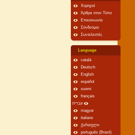
Χορηγοί
Άρθρα στον Τύπο
Επικοινωνία
Σύνδεσμοι
Συντελεστές
Language
català
Deutsch
English
español
suomi
français
עברית
magyar
italiano
ქართული
português (Brasil)