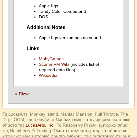
Apple IIgs
Tandy Color Computer 3
DOS
Additional Notes
Apple IIgs version has no sound
Links
MobyGames
ScummVM Wiki
(includes list of
required data files)
Wikipedia
« Πίσω
Τα LucasArts, Monkey Island, Maniac Mansion, Full Throttle, The
Dig, LOOM, και πιθανόν πολλά άλλα είναι καταχωρημένα εμπορικά
σήματα της
LucasArts, Inc.
. Το Raspberry Pi είναι εμπορικό σήμα
της Raspberry Pi Trading. Όλα τα υπόλοιπα εμπορικά σήματα και
καταχωρημένα εμπορικά σήματα ανήκουν στις αντίστοιχες εταιρείες