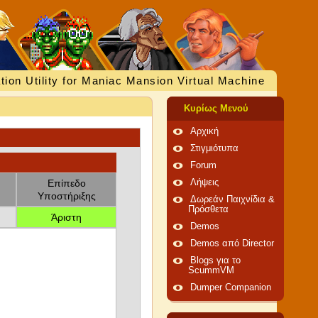
tion Utility for Maniac Mansion Virtual Machine
Κυρίως Μενού
Αρχική
Στιγμιότυπα
Forum
Επίπεδο
Λήψεις
Υποστήριξης
Δωρεάν Παιχνίδια &
Πρόσθετα
Άριστη
Demos
Demos από Director
Blogs για το
ScummVM
Dumper Companion