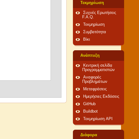
Τεκμηρίωση
Συχνές Ερωτήσεις
F.A.Q.
Τεκμηρίωση
Συμβατότητα
Βίκι
Ανάπτυξη
Κεντρική σελίδα
Προγραμματιστών
Αναφορές
Προβλημάτων
Μεταφράσεις
Ημερήσιες Εκδόσεις
GitHub
Buildbot
Τεκμηρίωση API
Διάφορα