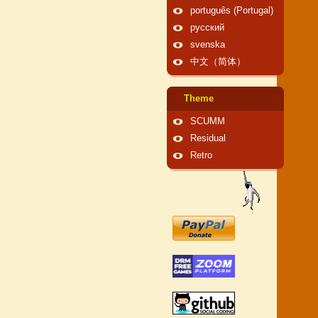
português (Portugal)
русский
svenska
中文（简体）
Theme
SCUMM
Residual
Retro