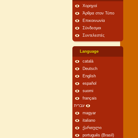
Χορηγοί
Άρθρα στον Τύπο
Επικοινωνία
Σύνδεσμοι
Συντελεστές
Language
català
Deutsch
English
español
suomi
français
עברית
magyar
italiano
ქართული
português (Brasil)