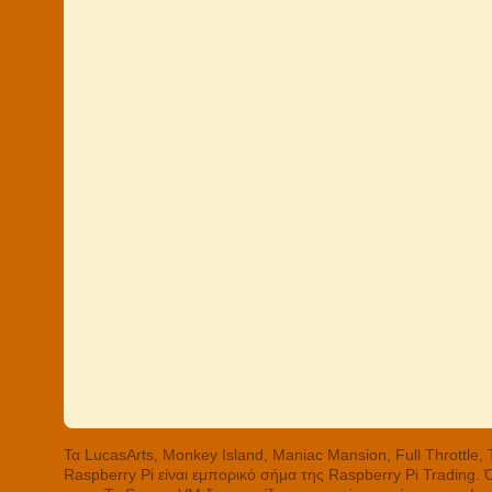
Τα LucasArts, Monkey Island, Maniac Mansion, Full Throttle
Raspberry Pi είναι εμπορικό σήμα της Raspberry Pi Trading.