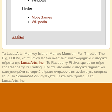
Windows
Links
MobyGames
Wikipedia
« Πίσω
Τα LucasArts, Monkey Island, Maniac Mansion, Full Throttle, The
Dig, LOOM, και πιθανόν πολλά άλλα είναι καταχωρημένα εμπορικά
σήματα της
LucasArts, Inc.
. Το Raspberry Pi είναι εμπορικό σήμα
της Raspberry Pi Trading. Όλα τα υπόλοιπα εμπορικά σήματα και
καταχωρημένα εμπορικά σήματα ανήκουν στις αντίστοιχες εταιρείες
τους. Το ScummVM δεν σχετίζεται με κανέναν τρόπο με τη
LucasArts, Inc.