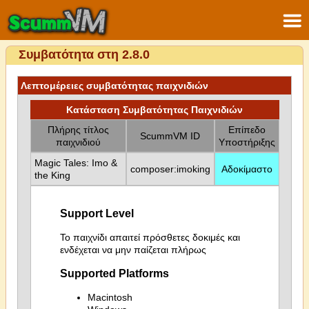
Συμβατότητα στη 2.8.0
Λεπτομέρειες συμβατότητας παιχνιδιών
Κατάσταση Συμβατότητας Παιχνιδιών
Πλήρης τίτλος
Επίπεδο
ScummVM ID
παιχνιδιού
Υποστήριξης
Magic Tales: Imo &
composer:imoking
Αδοκίμαστο
the King
Support Level
Το παιχνίδι απαιτεί πρόσθετες δοκιμές και
ενδέχεται να μην παίζεται πλήρως
Supported Platforms
Macintosh