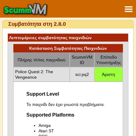
Συμβατότητα στη 2.8.0
Λεπτομέρειες συμβατότητας παιχνιδιών
Κατάσταση Συμβατότητας Παιχνιδιών
ScummVM
Επίπεδο
Πλήρης τίτλος παιχνιδιού
ID
Υποστήριξης
Police Quest 2: The
sci:pq2
Άριστη
Vengeance
Support Level
Το παιχνίδι δεν έχει γνωστά προβλήματα.
Supported Platforms
Amiga
Atari ST