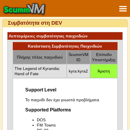
Συμβατότητα στη DEV
Λεπτομέρειες συμβατότητας παιχνιδιών
Κατάσταση Συμβατότητας Παιχνιδιών
ScummVM
Επίπεδο
Πλήρης τίτλος παιχνιδιού
ID
Υποστήριξης
The Legend of Kyrandia:
kyra:kyra2
Άριστη
Hand of Fate
Support Level
Το παιχνίδι δεν έχει γνωστά προβλήματα.
Supported Platforms
DOS
FM Towns