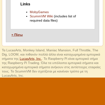
Links
MobyGames
ScummVM Wiki
(includes list of
required data files)
« Πίσω
Τα LucasArts, Monkey Island, Maniac Mansion, Full Throttle, The
Dig, LOOM, και πιθανόν πολλά άλλα είναι καταχωρημένα εμπορικά
σήματα της
LucasArts, Inc.
. Το Raspberry Pi είναι εμπορικό σήμα
της Raspberry Pi Trading. Όλα τα υπόλοιπα εμπορικά σήματα και
καταχωρημένα εμπορικά σήματα ανήκουν στις αντίστοιχες εταιρείες
τους. Το ScummVM δεν σχετίζεται με κανέναν τρόπο με τη
LucasArts, Inc.