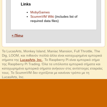
Links
MobyGames
ScummVM Wiki
(includes list of
required data files)
« Πίσω
Τα LucasArts, Monkey Island, Maniac Mansion, Full Throttle, The
Dig, LOOM, και πιθανόν πολλά άλλα είναι καταχωρημένα εμπορικά
σήματα της
LucasArts, Inc.
. Το Raspberry Pi είναι εμπορικό σήμα
της Raspberry Pi Trading. Όλα τα υπόλοιπα εμπορικά σήματα και
καταχωρημένα εμπορικά σήματα ανήκουν στις αντίστοιχες εταιρείες
τους. Το ScummVM δεν σχετίζεται με κανέναν τρόπο με τη
LucasArts, Inc.