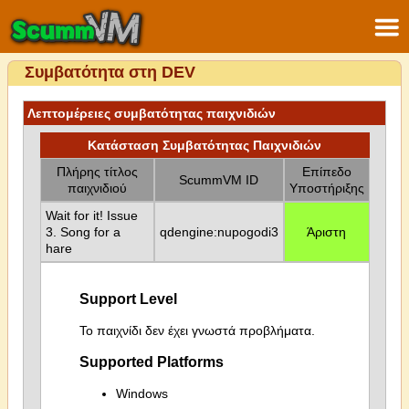
Συμβατότητα στη DEV
Λεπτομέρειες συμβατότητας παιχνιδιών
Κατάσταση Συμβατότητας Παιχνιδιών
Πλήρης τίτλος
Επίπεδο
ScummVM ID
παιχνιδιού
Υποστήριξης
Wait for it! Issue
3. Song for a
qdengine:nupogodi3
Άριστη
hare
Support Level
Το παιχνίδι δεν έχει γνωστά προβλήματα.
Supported Platforms
Windows