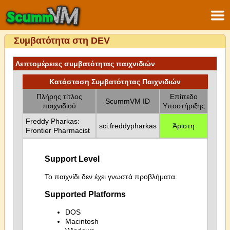
Συμβατότητα στη DEV
Λεπτομέρειες συμβατότητας παιχνιδιών
Κατάσταση Συμβατότητας Παιχνιδιών
Πλήρης τίτλος
Επίπεδο
ScummVM ID
παιχνιδιού
Υποστήριξης
Freddy Pharkas:
sci:freddypharkas
Άριστη
Frontier Pharmacist
Support Level
Το παιχνίδι δεν έχει γνωστά προβλήματα.
Supported Platforms
DOS
Macintosh