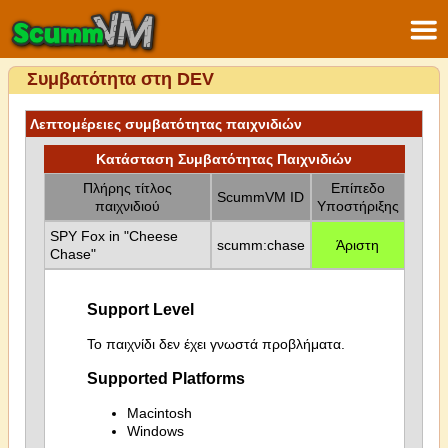
Συμβατότητα στη DEV
Λεπτομέρειες συμβατότητας παιχνιδιών
Κατάσταση Συμβατότητας Παιχνιδιών
Πλήρης τίτλος
Επίπεδο
ScummVM ID
παιχνιδιού
Υποστήριξης
SPY Fox in "Cheese
scumm:chase
Άριστη
Chase"
Support Level
Το παιχνίδι δεν έχει γνωστά προβλήματα.
Supported Platforms
Macintosh
Windows