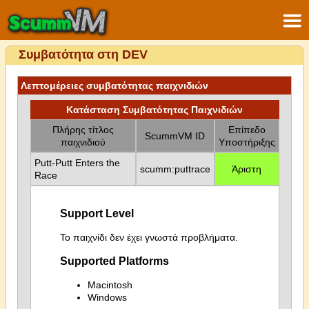
Συμβατότητα στη DEV
Λεπτομέρειες συμβατότητας παιχνιδιών
Κατάσταση Συμβατότητας Παιχνιδιών
Πλήρης τίτλος
Επίπεδο
ScummVM ID
παιχνιδιού
Υποστήριξης
Putt-Putt Enters the
scumm:puttrace
Άριστη
Race
Support Level
Το παιχνίδι δεν έχει γνωστά προβλήματα.
Supported Platforms
Macintosh
Windows