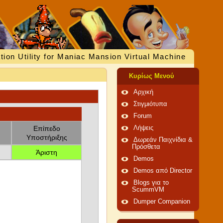
tion Utility for Maniac Mansion Virtual Machine
Κυρίως Μενού
Αρχική
Στιγμιότυπα
Forum
Επίπεδο
Λήψεις
Υποστήριξης
Δωρεάν Παιχνίδια &
Πρόσθετα
Άριστη
Demos
Demos από Director
Blogs για το
ScummVM
Dumper Companion