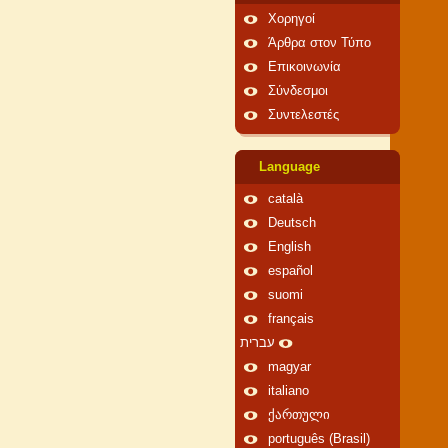
Χορηγοί
Άρθρα στον Τύπο
Επικοινωνία
Σύνδεσμοι
Συντελεστές
Language
català
Deutsch
English
español
suomi
français
עברית
magyar
italiano
ქართული
português (Brasil)