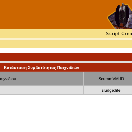
Script Crea
Κατάσταση Συμβατότητας Παιχνιδιών
αιχνιδιού
ScummVM ID
sludge:life