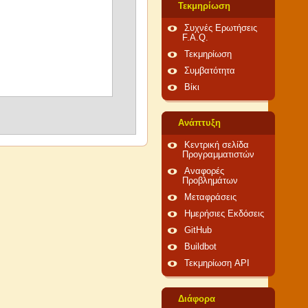
Τεκμηρίωση
Συχνές Ερωτήσεις
F.A.Q.
Τεκμηρίωση
Συμβατότητα
Βίκι
Ανάπτυξη
Κεντρική σελίδα
Προγραμματιστών
Αναφορές
Προβλημάτων
Μεταφράσεις
Ημερήσιες Εκδόσεις
GitHub
Buildbot
Τεκμηρίωση API
Διάφορα