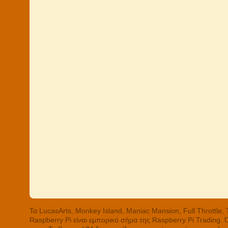
Τα LucasArts, Monkey Island, Maniac Mansion, Full Throttle
Raspberry Pi είναι εμπορικό σήμα της Raspberry Pi Trading.