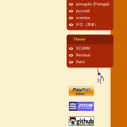
português (Portugal)
русский
svenska
中文（简体）
Theme
SCUMM
Residual
Retro