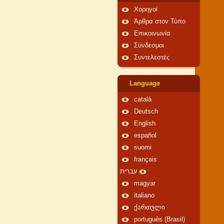
Χορηγοί
Άρθρα στον Τύπο
Επικοινωνία
Σύνδεσμοι
Συντελεστές
Language
català
Deutsch
English
español
suomi
français
עברית
magyar
italiano
ქართული
português (Brasil)