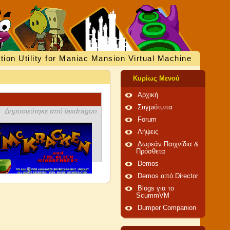
tion Utility for Maniac Mansion Virtual Machine
Κυρίως Μενού
Αρχική
Στιγμιότυπα
Δημοσιεύτηκε από laxdragon
Forum
Λήψεις
Δωρεάν Παιχνίδια &
Πρόσθετα
Demos
Demos από Director
Blogs για το
ScummVM
Dumper Companion