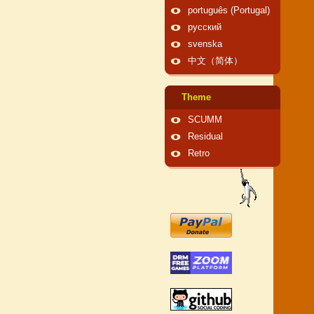
português (Portugal)
русский
svenska
中文（简体）
Theme
SCUMM
Residual
Retro