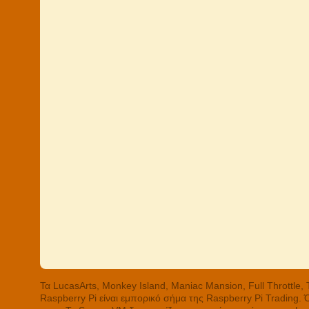
Τα LucasArts, Monkey Island, Maniac Mansion, Full Throttle
Raspberry Pi είναι εμπορικό σήμα της Raspberry Pi Trading.