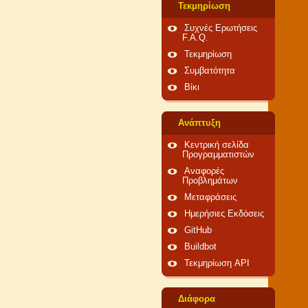
Τεκμηρίωση
Συχνές Ερωτήσεις
F.A.Q.
Τεκμηρίωση
Συμβατότητα
Βίκι
Ανάπτυξη
Κεντρική σελίδα
Προγραμματιστών
Αναφορές
Προβλημάτων
Μεταφράσεις
Ημερήσιες Εκδόσεις
GitHub
Buildbot
Τεκμηρίωση API
Διάφορα