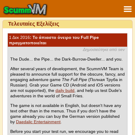
Τελευταίες Εξελίξεις
1 Δεκ 2016
: Το άπιαστο όνειρο του Full Pipe
πραγματοποιείται
Δημοσιεύτηκε από sev
The Dude... the Pipe... the Dark-Burrow-Dweller... and you.
After several years of development, the ScummVM Team is
pleased to announce full support for the obscure, fancy, and
engaging adventure game
The Full Pipe
(Полная Труба in
Russian). Grab your Game CD (Android and iOS versions
are not supported), the
daily build
, and help us test Dude's
adventures in the world of Small Fries.
The game is not available in English, but doesn't have any
text other than in the menus. Thus if you don't have the
game already you can buy the German version published
by
Daedalic Entertainment
.
Before you start your test run, we encourage you to read