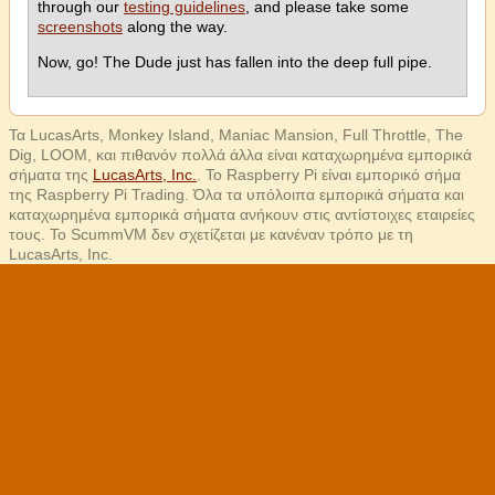
through our
testing guidelines
, and please take some
screenshots
along the way.
Now, go! The Dude just has fallen into the deep full pipe.
Τα LucasArts, Monkey Island, Maniac Mansion, Full Throttle, The
Dig, LOOM, και πιθανόν πολλά άλλα είναι καταχωρημένα εμπορικά
σήματα της
LucasArts, Inc.
. Το Raspberry Pi είναι εμπορικό σήμα
της Raspberry Pi Trading. Όλα τα υπόλοιπα εμπορικά σήματα και
καταχωρημένα εμπορικά σήματα ανήκουν στις αντίστοιχες εταιρείες
τους. Το ScummVM δεν σχετίζεται με κανέναν τρόπο με τη
LucasArts, Inc.