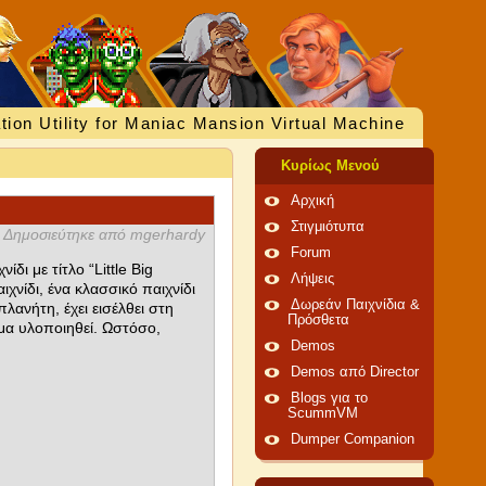
tion Utility for Maniac Mansion Virtual Machine
Κυρίως Μενού
Αρχική
Στιγμιότυπα
Δημοσιεύτηκε από mgerhardy
Forum
δι με τίτλο “Little Big
Λήψεις
χνίδι, ένα κλασσικό παιχνίδι
Δωρεάν Παιχνίδια &
λανήτη, έχει εισέλθει στη
Πρόσθετα
μα υλοποιηθεί. Ωστόσο,
Demos
Demos από Director
Blogs για το
ScummVM
Dumper Companion