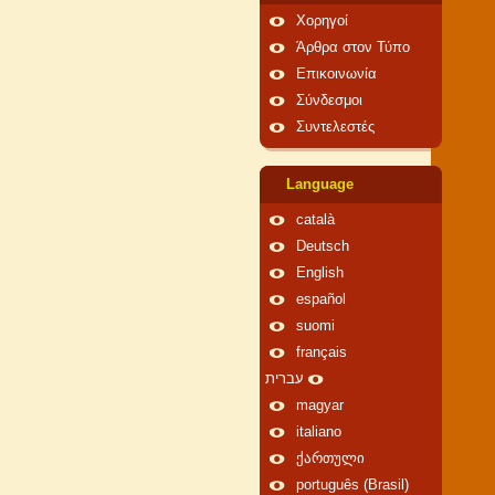
Χορηγοί
Άρθρα στον Τύπο
Επικοινωνία
Σύνδεσμοι
Συντελεστές
Language
català
Deutsch
English
español
suomi
français
עברית
magyar
italiano
ქართული
português (Brasil)