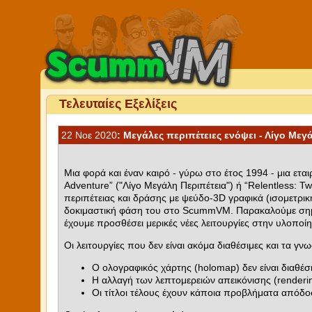
Τελευταίες Εξελίξεις
22 Νοε 2020
: Μεγάλες περιπέτειες ενόψει - Λίγο Μεγά
Μια φορά και έναν καιρό - γύρω στο έτος 1994 - μια εταιρ
Adventure” ("Λίγο Μεγάλη Περιπέτεια") ή “Relentless: Tw
περιπέτειας και δράσης με ψεύδο-3D γραφικά (ισομετρική 
δοκιμαστική φάση του στο ScummVM. Παρακαλούμε σημει
έχουμε προσθέσει μερικές νέες λειτουργίες στην υλοποίη
Οι λειτουργίες που δεν είναι ακόμα διαθέσιμες και τα γνω
Ο ολογραφικός χάρτης (holomap) δεν είναι διαθέσ
Η αλλαγή των λεπτομερειών απεικόνισης (renderin
Οι τίτλοι τέλους έχουν κάποια προβλήματα απόδο