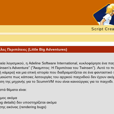
Script Crea
λες Περιπέτειες (Little Big Adventures)
εία λογισμικού, η Adeline Software International, κυκλοφόρησε ένα παιχνί
insen's Adventure” ("Άκαμπτος: Η Περιπέτεια του Twinsen"). Αυτό το παι
κάμερα) και μια επική ιστορία που διαδραματίζεται σε ένα φανταστικό π
ώστε πως κάποιες λειτουργίες του αρχικού παιχνιδιού δεν έχουν ακό
ση της μηχανής για το ScummVM που είναι καινούργιες για το παιχνίδι.
στά θέματα είναι:
ιμος ακόμα
g details) δεν υποστηρίζεται ακόμα
σης εικόνας (rendering bugs)