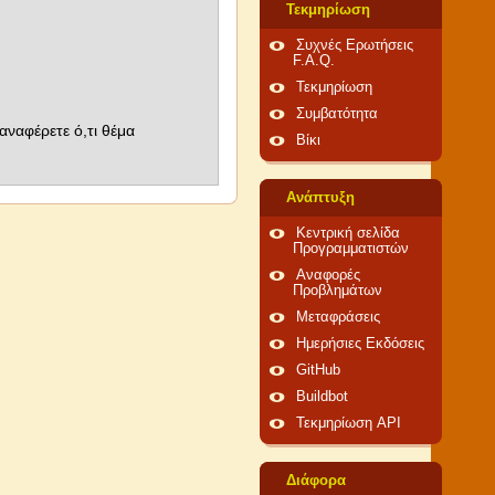
Τεκμηρίωση
Συχνές Ερωτήσεις
F.A.Q.
Τεκμηρίωση
Συμβατότητα
αναφέρετε ό,τι θέμα
Βίκι
Ανάπτυξη
Κεντρική σελίδα
Προγραμματιστών
Αναφορές
Προβλημάτων
Μεταφράσεις
Ημερήσιες Εκδόσεις
GitHub
Buildbot
Τεκμηρίωση API
Διάφορα