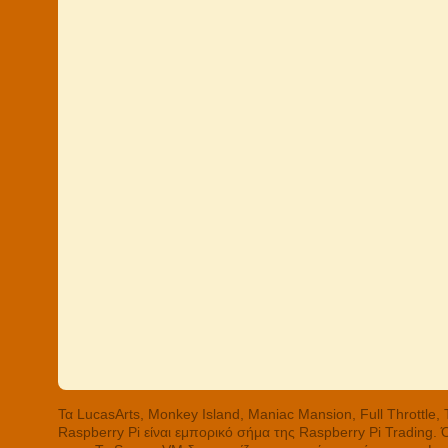
Τα LucasArts, Monkey Island, Maniac Mansion, Full Throttle
Raspberry Pi είναι εμπορικό σήμα της Raspberry Pi Trading.