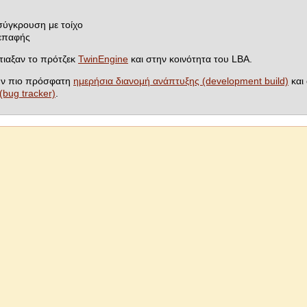
σύγκρουση με τοίχο
ιεπαφής
τιαξαν το πρότζεκ
TwinEngine
και στην κοινότητα του LBA.
την πιο πρόσφατη
ημερήσια διανομή ανάπτυξης (development build)
και 
bug tracker)
.