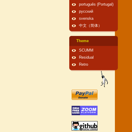
português (Portugal)
русский
svenska
中文（简体）
Theme
SCUMM
Residual
Retro