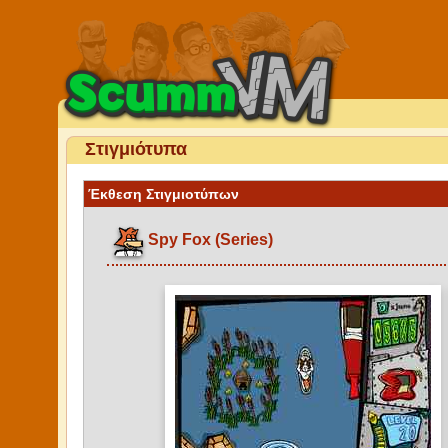
Στιγμιότυπα
Έκθεση Στιγμιοτύπων
Spy Fox (Series)