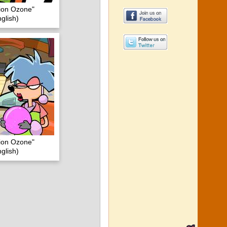
ion Ozone"
glish)
ion Ozone"
glish)