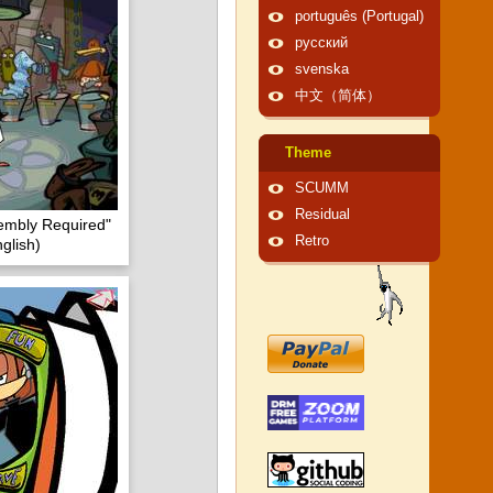
português (Portugal)
русский
svenska
中文（简体）
Theme
SCUMM
Residual
embly Required"
Retro
glish)