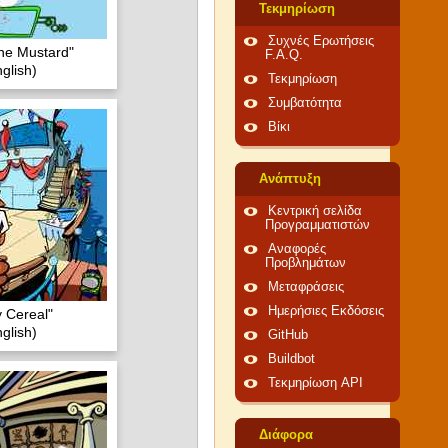
Τεκμηρίωση
Συχνές Ερωτήσεις
the Mustard"
F.A.Q.
glish)
Τεκμηρίωση
Συμβατότητα
Βίκι
Ανάπτυξη
Κεντρική σελίδα
Προγραμματιστών
Αναφορές
Προβλημάτων
Μεταφράσεις
Ημερήσιες Εκδόσεις
y Cereal"
glish)
GitHub
Buildbot
Τεκμηρίωση API
Διάφορα