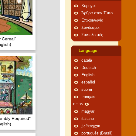
Χορηγοί
Άρθρα στον Τύπο
Επικοινωνία
Σύνδεσμοι
Συντελεστές
y Cereal"
glish)
Language
català
Deutsch
English
español
suomi
français
עברית
magyar
embly Required"
italiano
glish)
ქართული
português (Brasil)