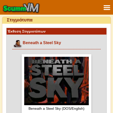
Στιγμιότυπα
Έκθεση Στιγμιοτύπων
Beneath a Steel Sky
Beneath a Steel Sky (DOS/English)