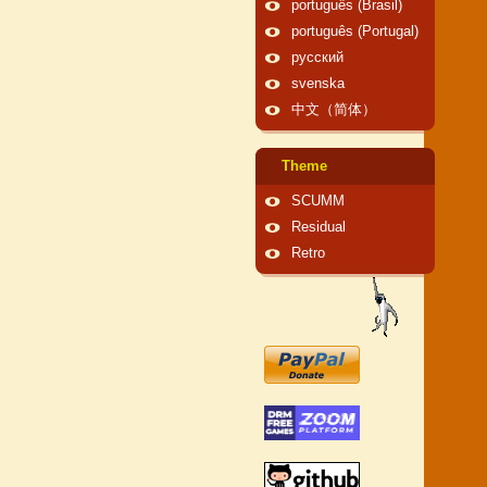
português (Brasil)
português (Portugal)
русский
svenska
中文（简体）
Theme
SCUMM
Residual
Retro