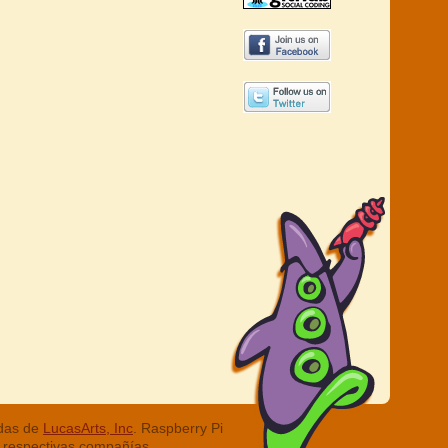
adas de
LucasArts, Inc
. Raspberry Pi
 respectivas compañías.