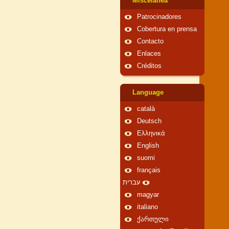
Miscelánea
Patrocinadores
Cobertura en prensa
Contacto
Enlaces
Créditos
Language
català
Deutsch
Ελληνικά
English
suomi
français
עברית
magyar
italiano
ქართული