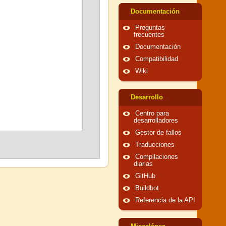
Documentación
Preguntas
frecuentes
Documentación
Compatibilidad
Wiki
Desarrollo
Centro para
desarrolladores
Gestor de fallos
Traducciones
Compilaciones
diarias
GitHub
Buildbot
Referencia de la API