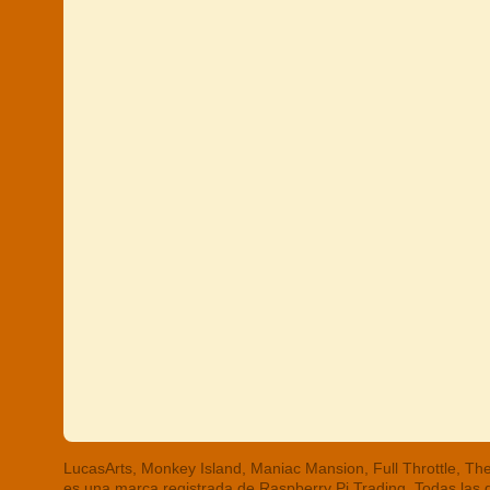
LucasArts, Monkey Island, Maniac Mansion, Full Throttle, 
es una marca registrada de Raspberry Pi Trading. Todas las