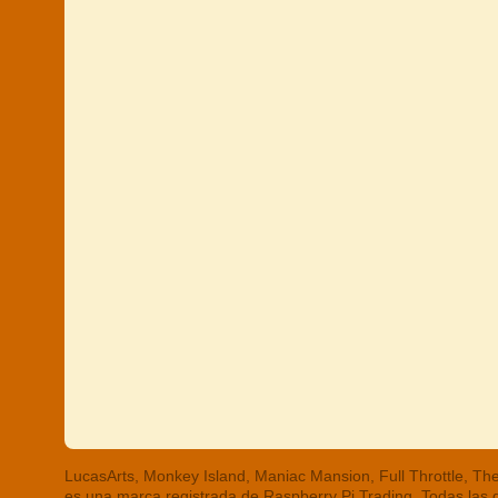
LucasArts, Monkey Island, Maniac Mansion, Full Throttle, 
es una marca registrada de Raspberry Pi Trading. Todas las