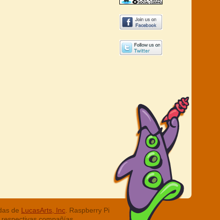
adas de
LucasArts, Inc
. Raspberry Pi
 respectivas compañías.