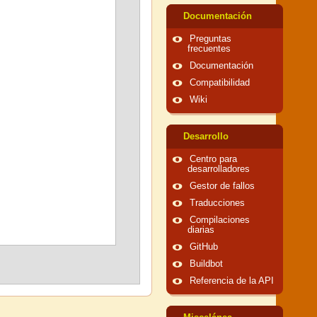
Documentación
Preguntas
frecuentes
Documentación
Compatibilidad
Wiki
Desarrollo
Centro para
desarrolladores
Gestor de fallos
Traducciones
Compilaciones
diarias
GitHub
Buildbot
Referencia de la API