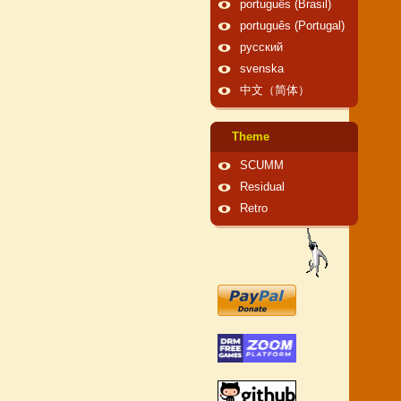
português (Brasil)
português (Portugal)
русский
svenska
中文（简体）
Theme
SCUMM
Residual
Retro