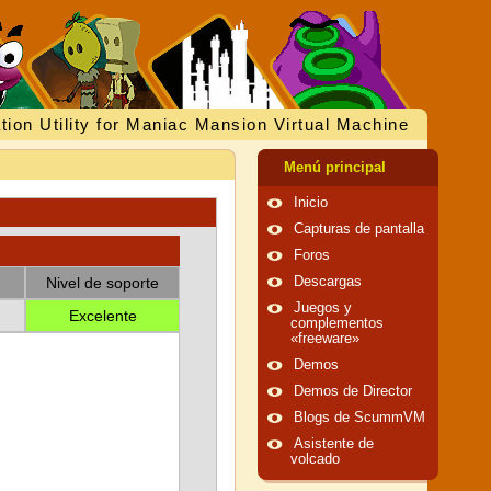
tion Utility for Maniac Mansion Virtual Machine
Menú principal
Inicio
Capturas de pantalla
Foros
Nivel de soporte
Descargas
Juegos y
Excelente
complementos
«freeware»
Demos
Demos de Director
Blogs de ScummVM
Asistente de
volcado