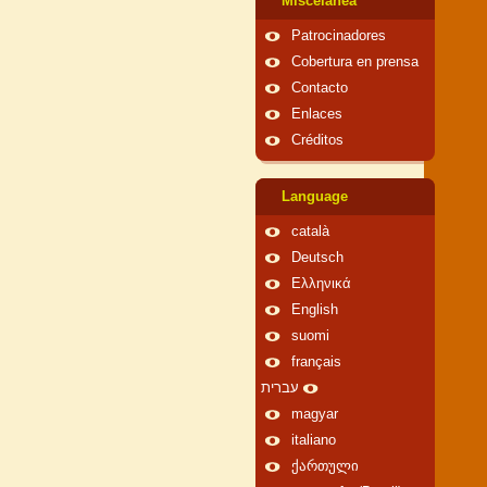
Miscelánea
Patrocinadores
Cobertura en prensa
Contacto
Enlaces
Créditos
Language
català
Deutsch
Ελληνικά
English
suomi
français
עברית
magyar
italiano
ქართული