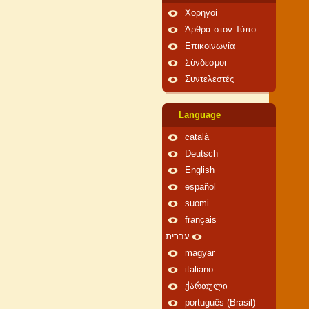
Χορηγοί
Άρθρα στον Τύπο
Επικοινωνία
Σύνδεσμοι
Συντελεστές
Language
català
Deutsch
English
español
suomi
français
עברית
magyar
italiano
ქართული
português (Brasil)