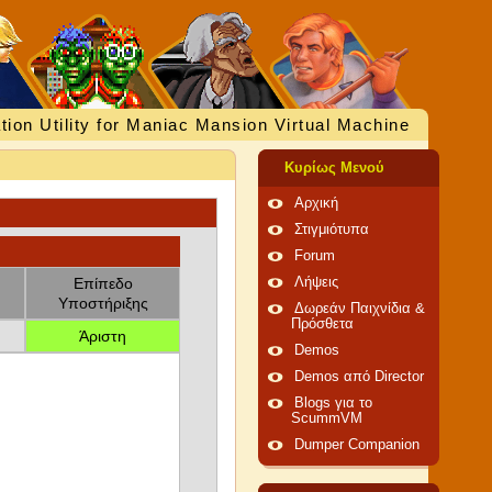
tion Utility for Maniac Mansion Virtual Machine
Κυρίως Μενού
Αρχική
Στιγμιότυπα
Forum
Επίπεδο
Λήψεις
Υποστήριξης
Δωρεάν Παιχνίδια &
Πρόσθετα
Άριστη
Demos
Demos από Director
Blogs για το
ScummVM
Dumper Companion