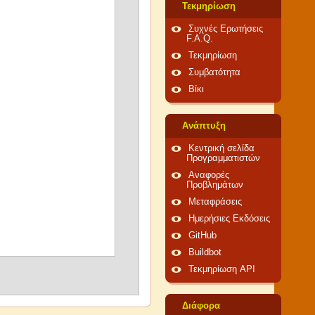
Τεκμηρίωση
Συχνές Ερωτήσεις
F.A.Q.
Τεκμηρίωση
Συμβατότητα
Βίκι
Ανάπτυξη
Κεντρική σελίδα
Προγραμματιστών
Αναφορές
Προβλημάτων
Μεταφράσεις
Ημερήσιες Εκδόσεις
GitHub
Buildbot
Τεκμηρίωση API
Διάφορα