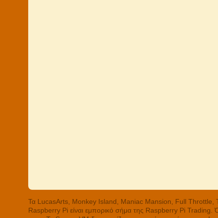
Τα LucasArts, Monkey Island, Maniac Mansion, Full Throttle
Raspberry Pi είναι εμπορικό σήμα της Raspberry Pi Trading.