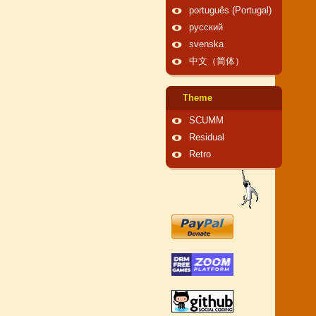
português (Portugal)
русский
svenska
中文（简体）
Theme
SCUMM
Residual
Retro