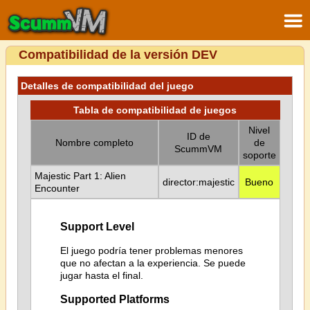
Compatibilidad de la versión DEV
Detalles de compatibilidad del juego
Tabla de compatibilidad de juegos
Nivel
ID de
Nombre completo
de
ScummVM
soporte
Majestic Part 1: Alien
director:majestic
Bueno
Encounter
Support Level
El juego podría tener problemas menores
que no afectan a la experiencia. Se puede
jugar hasta el final.
Supported Platforms