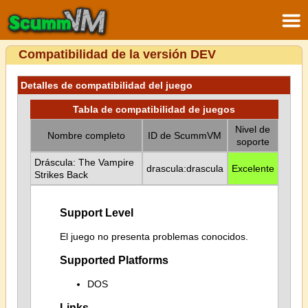
Compatibilidad de la versión DEV
Detalles de compatibilidad del juego
Tabla de compatibilidad de juegos
Nivel de
Nombre completo
ID de ScummVM
soporte
Dráscula: The Vampire
drascula:drascula
Excelente
Strikes Back
Support Level
El juego no presenta problemas conocidos.
Supported Platforms
DOS
Links