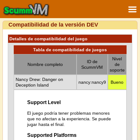
Compatibilidad de la versión DEV
Detalles de compatibilidad del juego
Tabla de compatibilidad de juegos
Nivel
ID de
Nombre completo
de
ScummVM
soporte
Nancy Drew: Danger on
nancy:nancy9
Bueno
Deception Island
Support Level
El juego podría tener problemas menores
que no afectan a la experiencia. Se puede
jugar hasta el final.
Supported Platforms