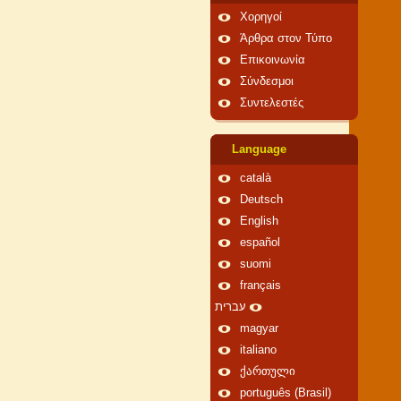
Χορηγοί
Άρθρα στον Τύπο
Επικοινωνία
Σύνδεσμοι
Συντελεστές
Language
català
Deutsch
English
español
suomi
français
עברית
magyar
italiano
ქართული
português (Brasil)