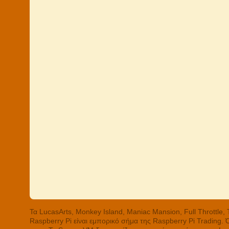
Τα LucasArts, Monkey Island, Maniac Mansion, Full Throttle
Raspberry Pi είναι εμπορικό σήμα της Raspberry Pi Trading.