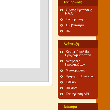
Τεκμηρίωση
Συχνές Ερωτήσεις
F.A.Q.
Τεκμηρίωση
Συμβατότητα
Βίκι
Ανάπτυξη
Κεντρική σελίδα
Προγραμματιστών
Αναφορές
Προβλημάτων
Μεταφράσεις
Ημερήσιες Εκδόσεις
GitHub
Buildbot
Τεκμηρίωση API
Διάφορα