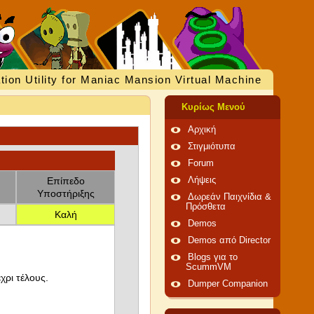
tion Utility for Maniac Mansion Virtual Machine
Κυρίως Μενού
Αρχική
Στιγμιότυπα
Forum
Επίπεδο
Λήψεις
Υποστήριξης
Δωρεάν Παιχνίδια &
Πρόσθετα
Καλή
Demos
Demos από Director
Blogs για το
ScummVM
χρι τέλους.
Dumper Companion