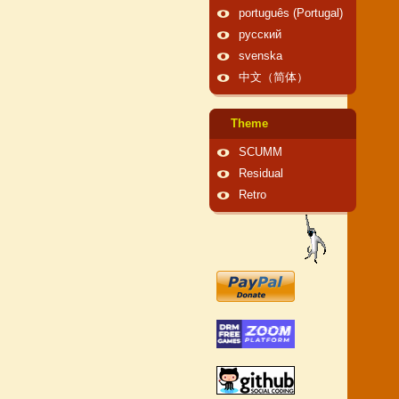
português (Portugal)
русский
svenska
中文（简体）
Theme
SCUMM
Residual
Retro