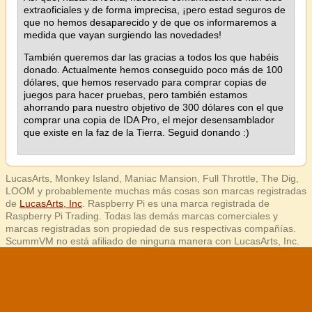
extraoficiales y de forma imprecisa, ¡pero estad seguros de
que no hemos desaparecido y de que os informaremos a
medida que vayan surgiendo las novedades!
También queremos dar las gracias a todos los que habéis
donado. Actualmente hemos conseguido poco más de 100
dólares, que hemos reservado para comprar copias de
juegos para hacer pruebas, pero también estamos
ahorrando para nuestro objetivo de 300 dólares con el que
comprar una copia de IDA Pro, el mejor desensamblador
que existe en la faz de la Tierra. Seguid donando :)
LucasArts, Monkey Island, Maniac Mansion, Full Throttle, The Dig,
LOOM y probablemente muchas más cosas son marcas registradas
de
LucasArts, Inc
. Raspberry Pi es una marca registrada de
Raspberry Pi Trading. Todas las demás marcas comerciales y
marcas registradas son propiedad de sus respectivas compañías.
ScummVM no está afiliado de ninguna manera con LucasArts, Inc.