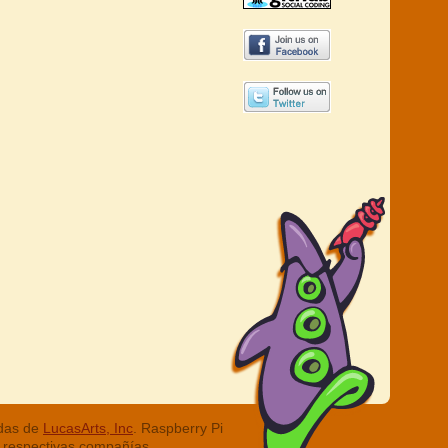
adas de
LucasArts, Inc
. Raspberry Pi
 respectivas compañías.