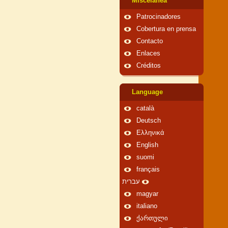
Miscelánea
Patrocinadores
Cobertura en prensa
Contacto
Enlaces
Créditos
Language
català
Deutsch
Ελληνικά
English
suomi
français
עברית
magyar
italiano
ქართული