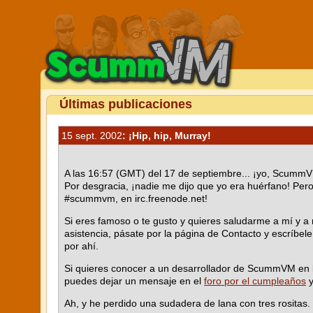
Últimas publicaciones
15 sept. 2002
: ¡Hip, hip, Murray!
A las 16:57 (GMT) del 17 de septiembre... ¡yo, ScummV
Por desgracia, ¡nadie me dijo que yo era huérfano! Pero 
#scummvm, en irc.freenode.net!
Si eres famoso o te gusto y quieres saludarme a mí y a
asistencia, pásate por la página de Contacto y escríbel
por ahí.
Si quieres conocer a un desarrollador de ScummVM en la 
puedes dejar un mensaje en el
foro por el cumpleaños
y
Ah, y he perdido una sudadera de lana con tres rositas. 