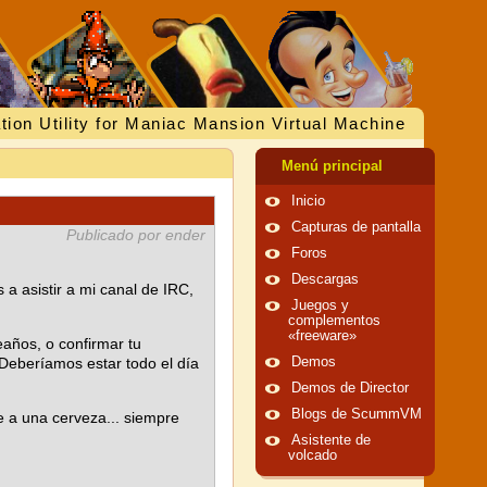
tion Utility for Maniac Mansion Virtual Machine
Menú principal
Inicio
Capturas de pantalla
Publicado por ender
Foros
Descargas
 a asistir a mi canal de IRC,
Juegos y
complementos
«freeware»
eaños, o confirmar tu
 Deberíamos estar todo el día
Demos
Demos de Director
Blogs de ScummVM
e a una cerveza... siempre
Asistente de
volcado