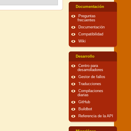
Documentación
Preguntas
frecuentes
Documentación
Compatibilidad
Wiki
Desarrollo
Centro para
desarrolladores
Gestor de fallos
Traducciones
Compilaciones
diarias
GitHub
Buildbot
Referencia de la API