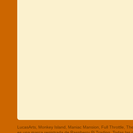
LucasArts, Monkey Island, Maniac Mansion, Full Throttle, 
es una marca registrada de Raspberry Pi Trading. Todas las