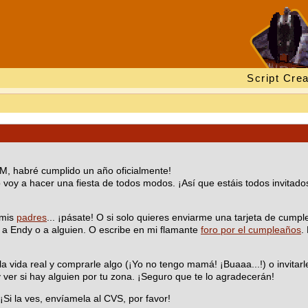
Script Crea
M, habré cumplido un año oficialmente!
voy a hacer una fiesta de todos modos. ¡Así que estáis todos invitados
 mis
padres
... ¡pásate! O si solo quieres enviarme una tarjeta de cumpl
e a Endy o a alguien. O escribe en mi flamante
foro por el cumpleaños
.
vida real y comprarle algo (¡Yo no tengo mamá! ¡Buaaa...!) o invitarl
 ver si hay alguien por tu zona. ¡Seguro que te lo agradecerán!
¡Si la ves, envíamela al CVS, por favor!