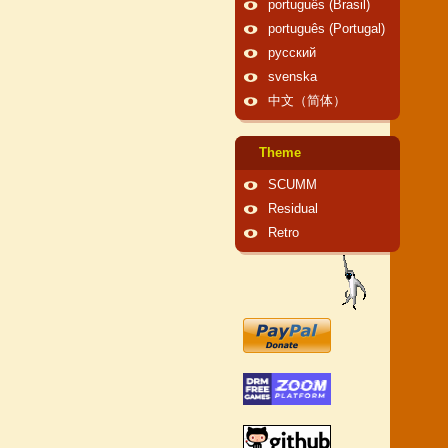
português (Brasil)
português (Portugal)
русский
svenska
中文（简体）
Theme
SCUMM
Residual
Retro