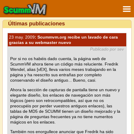
Últimas publicaciones
23 may. 2009
: Scummvm.org recibe un lavado de cara
gracias a su webmaster nuevo
Publicado por sev
Por si no os habéis dado cuenta, la página web de
ScummVM ahora tiene un código más reluciente. Fredrik
Wendel, alias [vEX], lleva varios meses trabajando en la
página y ha reescrito sus entrañas por completo
conservando el diseño antiguo... Bueno, casi.
Ahora la sección de capturas de pantalla tiene un nuevo y
elegante diseño, los enlaces de navegación son más
lógicos (pero son retrocompatibles, así que no os
preocupéis por perder vuestros antiguos enlaces), las
tablas de MD5 de SCUMM tienen un diseño mejorado y la
página de preguntas frecuentes ya no tiene numeritos
mágicos en los enlaces.
También nos enorgullece anunciar que Fredrik ha sido